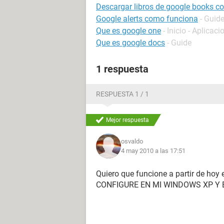
Descargar libros de google books con
Google alerts como funciona
- Guid
Que es google one
- Inicio - Aplicac
Que es google docs
- Guide
1 respuesta
RESPUESTA 1 / 1
Mejor respuesta
osvaldo
4 may 2010 a las 17:51
Quiero que funcione a partir de h
CONFIGURE EN MI WINDOWS XP Y E