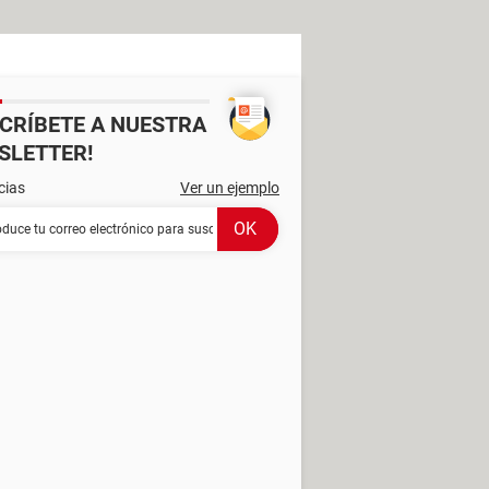
SCRÍBETE A NUESTRA
SLETTER!
cias
Ver un ejemplo