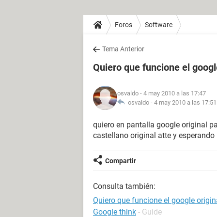
Foros
Software
Tema Anterior
Quiero que funcione el googl
osvaldo
- 4 may 2010 a las 17:47
osvaldo -
4 may 2010 a las 17:51
quiero en pantalla google original p
castellano original atte y esperando
Compartir
Consulta también:
Quiero que funcione el google origin
Google think
- Guide