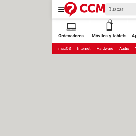
Ordenadores
Móviles y tablets
Ap
macOS
Internet
Hardware
Audio