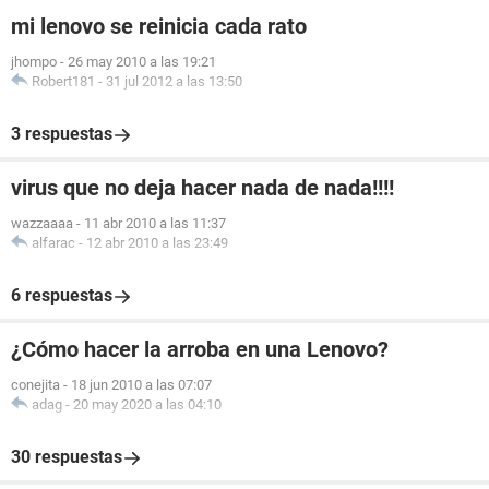
mi lenovo se reinicia cada rato
jhompo
-
26 may 2010 a las 19:21
Robert181
-
31 jul 2012 a las 13:50
3 respuestas
virus que no deja hacer nada de nada!!!!
wazzaaaa
-
11 abr 2010 a las 11:37
alfarac
-
12 abr 2010 a las 23:49
6 respuestas
¿Cómo hacer la arroba en una Lenovo?
conejita
-
18 jun 2010 a las 07:07
adag
-
20 may 2020 a las 04:10
30 respuestas