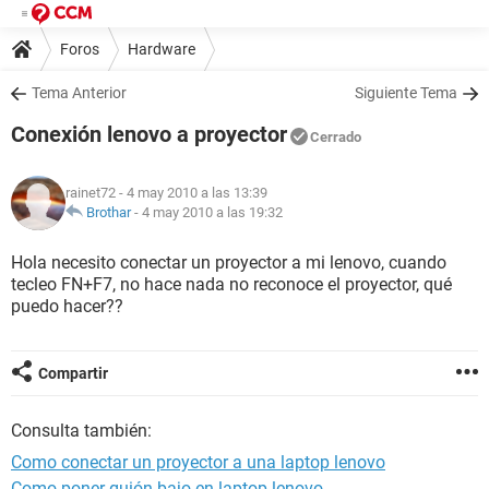
Foros
Hardware
Tema Anterior
Siguiente Tema
Conexión lenovo a proyector
Cerrado
rainet72
- 4 may 2010 a las 13:39
Brothar
-
4 may 2010 a las 19:32
Hola necesito conectar un proyector a mi lenovo, cuando
tecleo FN+F7, no hace nada no reconoce el proyector, qué
puedo hacer??
Compartir
Consulta también:
Como conectar un proyector a una laptop lenovo
Como poner guión bajo en laptop lenovo