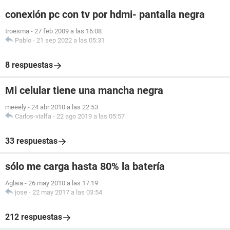
conexión pc con tv por hdmi- pantalla negra
troesma
-
27 feb 2009 a las 16:08
Pablo
-
21 sep 2022 a las 05:31
8 respuestas
Mi celular tiene una mancha negra
meeely
-
24 abr 2010 a las 22:53
Carlos-vialfa
-
22 ago 2019 a las 05:57
33 respuestas
sólo me carga hasta 80% la batería
Aglaia
-
26 may 2010 a las 17:19
jose
-
22 may 2017 a las 03:54
212 respuestas