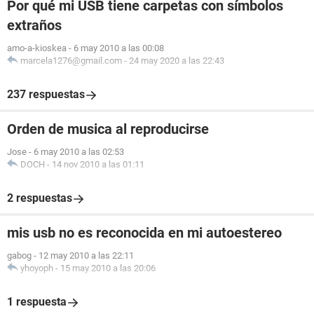
Por qué mi USB tiene carpetas con símbolos
extraños
amo-a-kioskea
-
6 may 2010 a las 00:08
marcela1276@gmail.com
-
24 may 2020 a las 22:43
237 respuestas
Orden de musica al reproducirse
Jose
-
6 may 2010 a las 02:53
DOCH
-
14 nov 2010 a las 01:11
2 respuestas
mis usb no es reconocida en mi autoestereo
gabog
-
12 may 2010 a las 22:11
yhoyoph
-
15 may 2010 a las 20:06
1 respuesta