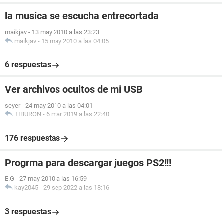
la musica se escucha entrecortada
maikjav
-
13 may 2010 a las 23:23
maikjav
-
15 may 2010 a las 04:05
6 respuestas
Ver archivos ocultos de mi USB
seyer
-
24 may 2010 a las 04:01
TIBURON
-
6 mar 2019 a las 22:40
176 respuestas
Progrma para descargar juegos PS2!!!
E.G
-
27 may 2010 a las 16:59
kay2045
-
29 sep 2022 a las 18:16
3 respuestas