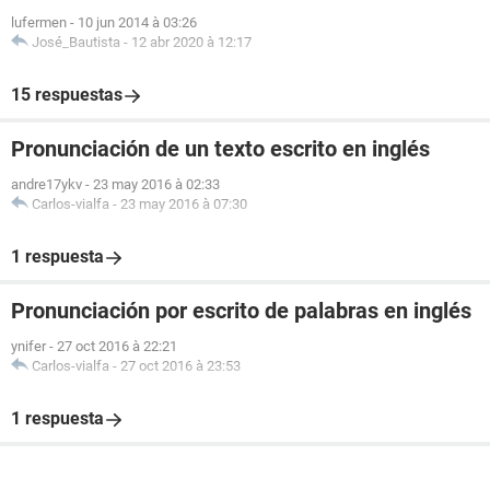
lufermen
-
10 jun 2014 à 03:26
José_Bautista
-
12 abr 2020 à 12:17
15 respuestas
Pronunciación de un texto escrito en inglés
andre17ykv
-
23 may 2016 à 02:33
Carlos-vialfa
-
23 may 2016 à 07:30
1 respuesta
Pronunciación por escrito de palabras en inglés
ynifer
-
27 oct 2016 à 22:21
Carlos-vialfa
-
27 oct 2016 à 23:53
1 respuesta