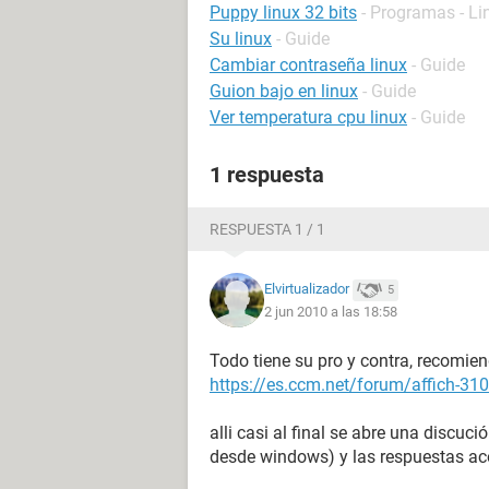
Puppy linux 32 bits
- Programas - Li
Su linux
- Guide
Cambiar contraseña linux
- Guide
Guion bajo en linux
- Guide
Ver temperatura cpu linux
- Guide
1 respuesta
RESPUESTA 1 / 1
Elvirtualizador
5
2 jun 2010 a las 18:58
Todo tiene su pro y contra, recomien
https://es.ccm.net/forum/affich-31
alli casi al final se abre una discuc
desde windows) y las respuestas aco