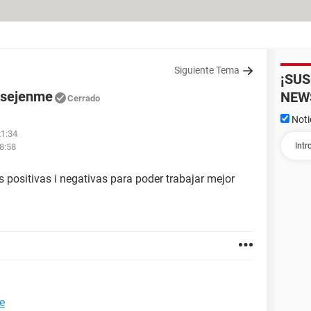
Siguiente Tema
¡SU
onsejenme
NEW
Cerrado
Noti
21:34
18:58
 positivas i negativas para poder trabajar mejor
e