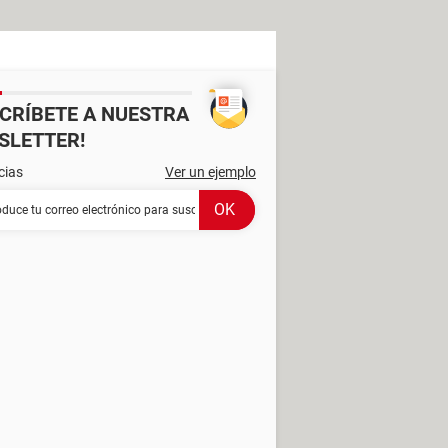
SCRÍBETE A NUESTRA
SLETTER!
cias
Ver un ejemplo