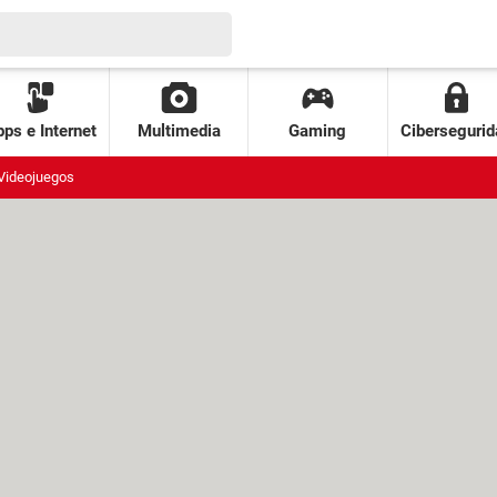
ps e Internet
Multimedia
Gaming
Cibersegurid
Videojuegos