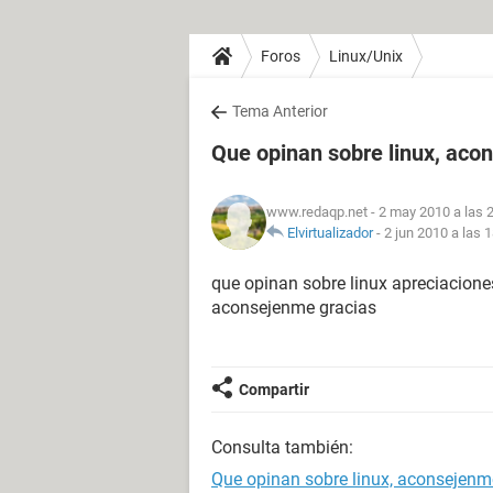
Foros
Linux/Unix
Tema Anterior
Que opinan sobre linux, ac
www.redaqp.net
- 2 may 2010 a las 
Elvirtualizador
-
2 jun 2010 a las 
que opinan sobre linux apreciaciones
aconsejenme gracias
Compartir
Consulta también:
Que opinan sobre linux, aconsejenm