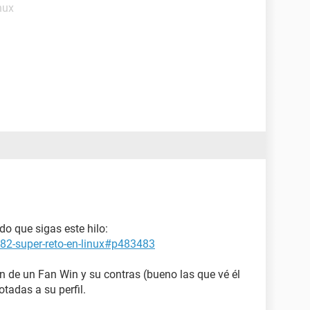
nux
do que sigas este hilo:
082-super-reto-en-linux#p483483
ión de un Fan Win y su contras (bueno las que vé él
tadas a su perfil.