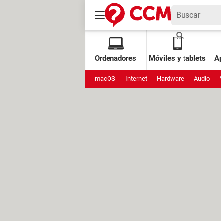
Ordenadores
Móviles y tablets
Ap
macOS
Internet
Hardware
Audio