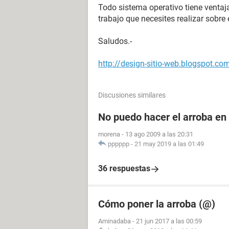
Todo sistema operativo tiene ventaja
trabajo que necesites realizar sobre
Saludos.-
http://design-sitio-web.blogspot.co
Discusiones similares
No puedo hacer el arroba en
morena
-
13 ago 2009 a las 20:31
pppppp
-
21 may 2019 a las 01:49
36 respuestas
Cómo poner la arroba (@)
Aminadaba
-
21 jun 2017 a las 00:59