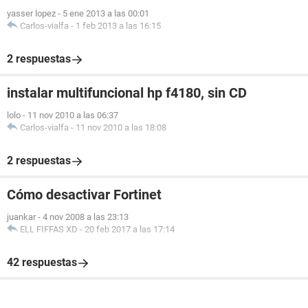
yasser lopez
-
5 ene 2013 a las 00:01
Carlos-vialfa
-
1 feb 2013 a las 16:15
2 respuestas
instalar multifuncional hp f4180, sin CD
lolo
-
11 nov 2010 a las 06:37
Carlos-vialfa
-
11 nov 2010 a las 18:08
2 respuestas
Cómo desactivar Fortinet
juankar
-
4 nov 2008 a las 23:13
ELL FIFFAS XD
-
20 feb 2017 a las 17:14
42 respuestas