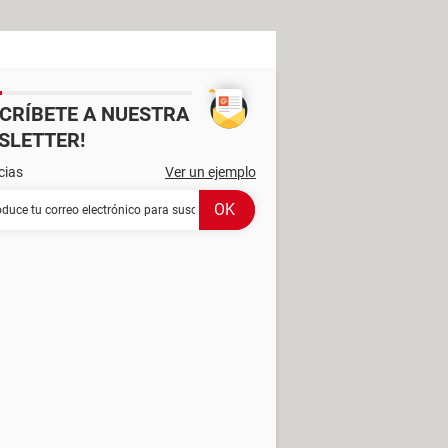
SCRÍBETE A NUESTRA
SLETTER!
cias
Ver un ejemplo