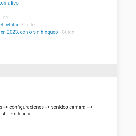
tografico
uide
l celular
- Guide
r: 2023, con o sin bloqueo
- Guide
 --> configuraciones --> sonidos camara --->
sh --> silencio