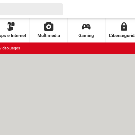
ps e Internet
Multimedia
Gaming
Cibersegurid
Videojuegos