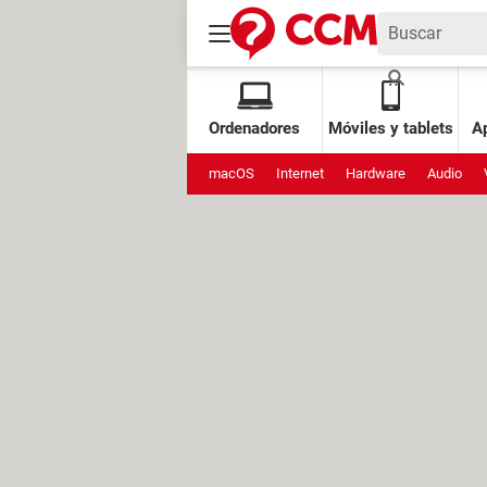
Ordenadores
Móviles y tablets
Ap
macOS
Internet
Hardware
Audio