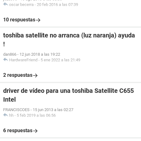
oscar becerra
-
20 feb 2016 a las 07:39
10 respuestas
toshiba satellite no arranca (luz naranja) ayuda
!
dan866
-
12 jun 2018 a las 19:22
HardwareFriend
-
5 ene 2022 a las 21:49
2 respuestas
driver de vídeo para una toshiba Satellite C655
Intel
FRANCISCOES
-
15 jun 2013 a las 02:27
hh
-
5 feb 2019 a las 06:56
6 respuestas