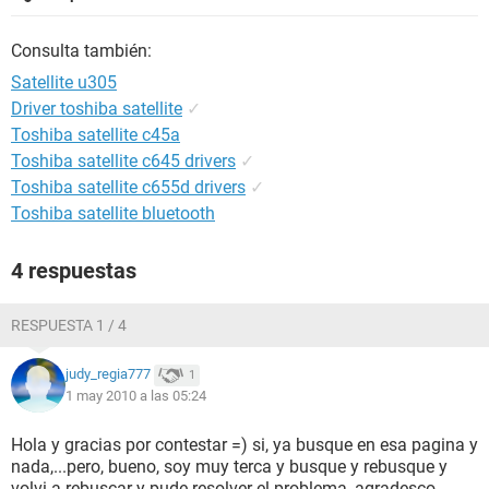
Consulta también:
Satellite u305
Driver toshiba satellite
✓
Toshiba satellite c45a
Toshiba satellite c645 drivers
✓
Toshiba satellite c655d drivers
✓
Toshiba satellite bluetooth
4 respuestas
RESPUESTA 1 / 4
judy_regia777
1
1 may 2010 a las 05:24
Hola y gracias por contestar =) si, ya busque en esa pagina y
nada,...pero, bueno, soy muy terca y busque y rebusque y
volvi a rebuscar y pude resolver el problema, agradesco