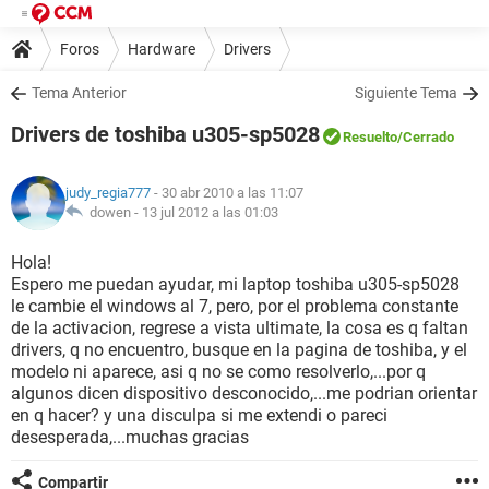
Foros
Hardware
Drivers
Tema Anterior
Siguiente Tema
Drivers de toshiba u305-sp5028
Resuelto
/Cerrado
judy_regia777
- 30 abr 2010 a las 11:07
dowen -
13 jul 2012 a las 01:03
Hola!
Espero me puedan ayudar, mi laptop toshiba u305-sp5028
le cambie el windows al 7, pero, por el problema constante
de la activacion, regrese a vista ultimate, la cosa es q faltan
drivers, q no encuentro, busque en la pagina de toshiba, y el
modelo ni aparece, asi q no se como resolverlo,...por q
algunos dicen dispositivo desconocido,...me podrian orientar
en q hacer? y una disculpa si me extendi o pareci
desesperada,...muchas gracias
Compartir