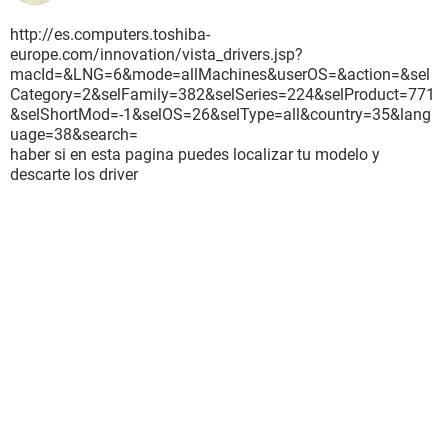
http://es.computers.toshiba-
europe.com/innovation/vista_drivers.jsp?
macId=&LNG=6&mode=allMachines&userOS=&action=&sel
Category=2&selFamily=382&selSeries=224&selProduct=771
&selShortMod=-1&selOS=26&selType=all&country=35&lang
uage=38&search=
haber si en esta pagina puedes localizar tu modelo y
descarte los driver