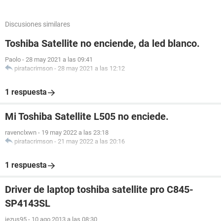
Discusiones similares
Toshiba Satellite no enciende, da led blanco.
Paolo
-
28 may 2021 a las 09:41
piratacrimson
-
28 may 2021 a las 12:12
1 respuesta
Mi Toshiba Satellite L505 no enciede.
ravenclxwn
-
19 may 2022 a las 23:18
piratacrimson
-
21 may 2022 a las 20:16
1 respuesta
Driver de laptop toshiba satellite pro C845-
SP4143SL
jezus95
-
10 ago 2013 a las 08:30