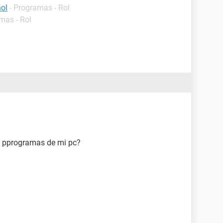
ol
- Programas - Rol
mas - Rol
s pprogramas de mi pc?