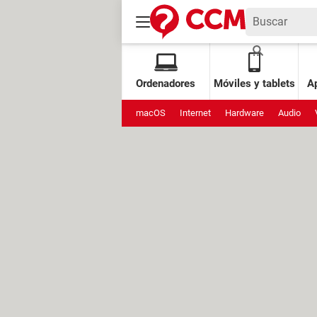
Ordenadores
Móviles y tablets
Ap
macOS
Internet
Hardware
Audio