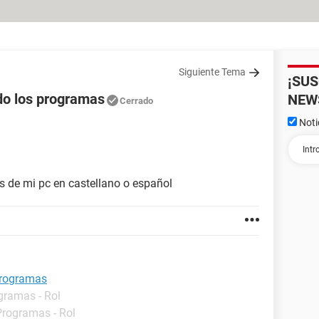
Siguiente Tema
¡SU
do los programas
NEW
Cerrado
Noti
s de mi pc en castellano o español
programas
gramas - Rol
Programas - Rol