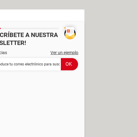
SCRÍBETE A NUESTRA
SLETTER!
cias
Ver un ejemplo