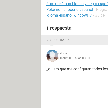
Rom pokémon blanco y negro españ
Pokemon unbound español
- Progra
Idioma español windows 7
- Guide
1 respuesta
RESPUESTA 1 / 1
gringa
30 abr 2010 a las 03:50
¿quiero que me configuren todos lo