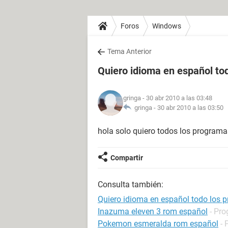
Foros
Windows
Tema Anterior
Quiero idioma en español to
gringa
- 30 abr 2010 a las 03:48
gringa -
30 abr 2010 a las 03:50
hola solo quiero todos los programa
Compartir
Consulta también:
Quiero idioma en español todo los 
Inazuma eleven 3 rom español
- Pro
Pokemon esmeralda rom español
- 