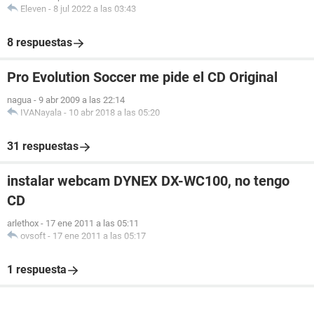
Eleven
-
8 jul 2022 a las 03:43
8 respuestas
Pro Evolution Soccer me pide el CD Original
nagua
-
9 abr 2009 a las 22:14
IVANayala
-
10 abr 2018 a las 05:20
31 respuestas
instalar webcam DYNEX DX-WC100, no tengo
CD
arlethox
-
17 ene 2011 a las 05:11
ovsoft
-
17 ene 2011 a las 05:17
1 respuesta