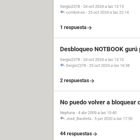
Sergio2378
-
24 oct 2024 a las 13:15
ccmbot-es
-
25 oct 2024 a las 22:14
1 respuesta
Desbloqueo NOTBOOK gurú p
Sergio2378
-
24 oct 2024 a las 13:10
Sergio2378
-
25 oct 2024 a las 16:38
2 respuestas
No puedo volver a bloquear 
Neptuna
-
4 abr 2009 a las 15:40
José_Bautista
-
5 jun 2020 a las 17:50
44 respuestas