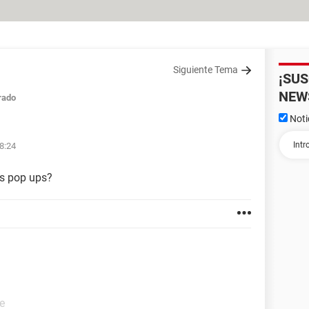
Siguiente Tema
¡SU
NEW
rado
Noti
8:24
os pop ups?
e