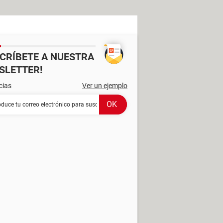
SCRÍBETE A NUESTRA
SLETTER!
cias
Ver un ejemplo