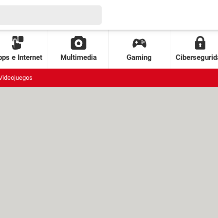
ps e Internet
Multimedia
Gaming
Cibersegurid
Videojuegos