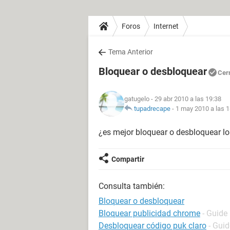
Foros
Internet
Tema Anterior
Bloquear o desbloquear
Cer
gatugelo
- 29 abr 2010 a las 19:38
tupadrecape
-
1 may 2010 a las 1
¿es mejor bloquear o desbloquear l
Compartir
Consulta también:
Bloquear o desbloquear
Bloquear publicidad chrome
- Guide
Desbloquear código puk claro
- Guid