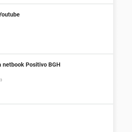
 Youtube
a netbook Positivo BGH
33