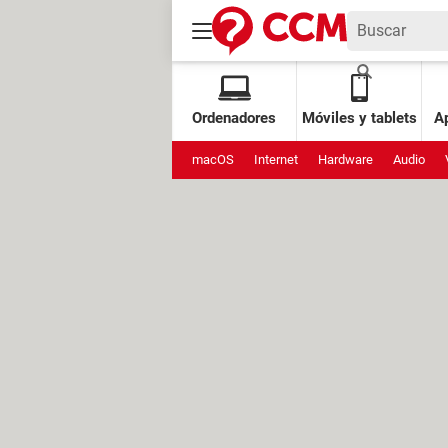
Ordenadores
Móviles y tablets
Ap
macOS
Internet
Hardware
Audio