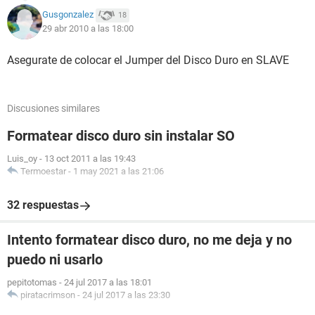
Gusgonzalez
18
29 abr 2010 a las 18:00
Asegurate de colocar el Jumper del Disco Duro en SLAVE
Discusiones similares
Formatear disco duro sin instalar SO
Luis_oy
-
13 oct 2011 a las 19:43
Termoestar
-
1 may 2021 a las 21:06
32 respuestas
Intento formatear disco duro, no me deja y no
puedo ni usarlo
pepitotomas
-
24 jul 2017 a las 18:01
piratacrimson
-
24 jul 2017 a las 23:30