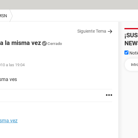
MSN
Siguiente Tema
¡SU
 a la misma vez
NEW
Cerrado
Noti
010 a las 19:04
isma ves
isma vez