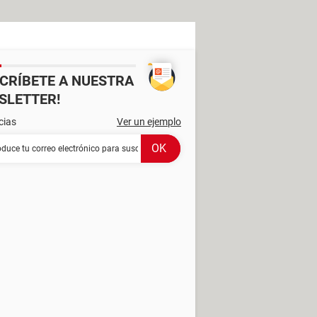
SCRÍBETE A NUESTRA
SLETTER!
cias
Ver un ejemplo