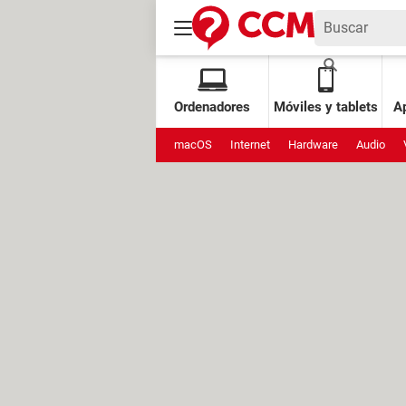
Ordenadores
Móviles y tablets
Ap
macOS
Internet
Hardware
Audio