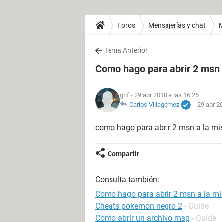
Foros
Mensajerías y chat
Tema Anterior
Como hago para abrir 2 msn
ghf
- 29 abr 2010 a las 16:26
Carlos Villagómez
-
29 abr 2
como hago para abrir 2 msn a la m
Compartir
Consulta también:
Como hago para abrir 2 msn a la m
Cheats pokemon negro 2
- Guide
Como abrir un archivo msg
- Guide