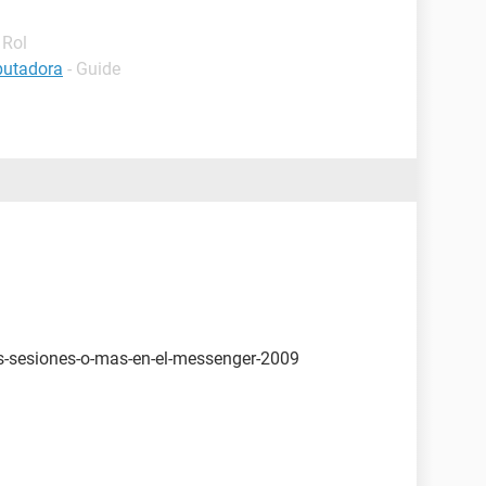
 Rol
putadora
- Guide
os-sesiones-o-mas-en-el-messenger-2009