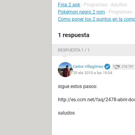
Fnia 2 apk
- Programas - Adultos
Pokémon negro 2 rom
- Programas -
Como poner los 2 puntos en la com
1 respuesta
RESPUESTA 1 / 1
Carlos Villagómez
278.797
29 abr 2010 a las 19:04
sigue estos pasos:
http://es.ccm.net/faq/2478-abrir-d
saludos