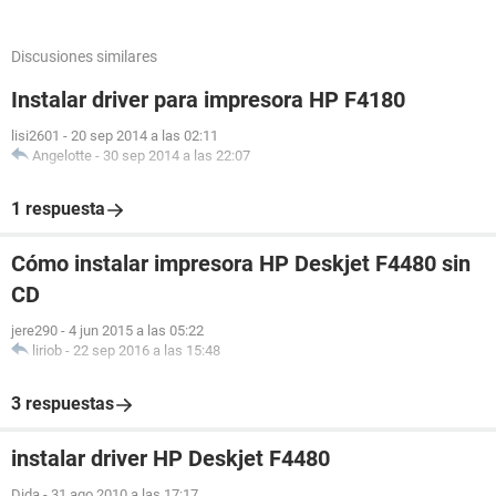
Discusiones similares
Instalar driver para impresora HP F4180
lisi2601
-
20 sep 2014 a las 02:11
Angelotte
-
30 sep 2014 a las 22:07
1 respuesta
Cómo instalar impresora HP Deskjet F4480 sin
CD
jere290
-
4 jun 2015 a las 05:22
liriob
-
22 sep 2016 a las 15:48
3 respuestas
instalar driver HP Deskjet F4480
Dida
-
31 ago 2010 a las 17:17