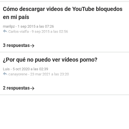
Cómo descargar videos de YouTube bloquedos
en mi país
marilpz
-
1 sep 2015 a las 07:26
Carlos-vialfa
-
9 sep 2015 a las 02:56
3 respuestas
¿Por qué no puedo ver vídeos porno?
Luis
-
5 oct 2020 a las 02:39
canayorene
-
23 mar 2021 a las 23:20
2 respuestas