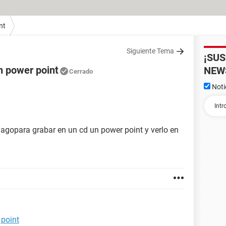
nt
Siguiente Tema
¡SU
n power point
NEW
Cerrado
Noti
agopara grabar en un cd un power point y verlo en
 point