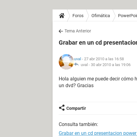
Foros
Ofimática
PowerPoi
Tema Anterior
Grabar en un cd presentacio
uval
- 27 abr 2010 a las 16:58
uval -
30 abr 2010 a las 19:06
Hola alguien me puede decir cómo h
un dvd? Gracias
Compartir
Consulta también:
Grabar en un cd presentacion power