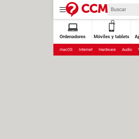
Ordenadores
Móviles y tablets
Ap
macOS
Internet
Hardware
Audio