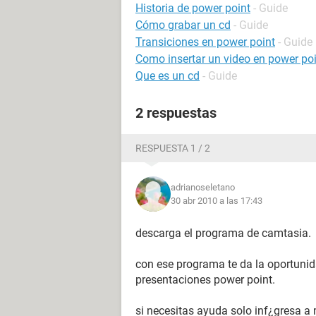
Historia de power point
- Guide
Cómo grabar un cd
- Guide
Transiciones en power point
- Guide
Como insertar un video en power po
Que es un cd
- Guide
2 respuestas
RESPUESTA 1 / 2
adrianoseletano
30 abr 2010 a las 17:43
descarga el programa de camtasia.
con ese programa te da la oportunida
presentaciones power point.
si necesitas ayuda solo inf¿gresa a 