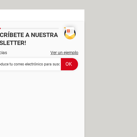
SCRÍBETE A NUESTRA
SLETTER!
cias
Ver un ejemplo