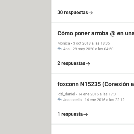
30 respuestas
Cómo poner arroba @ en una
Monica
-
3 oct 2018 a las 18:35
Ana
-
28 may 2020 a las 04:50
2 respuestas
foxconn N15235 (Conexión a 
ldzl_daniel
-
14 ene 2016 a las 17:31
Joacocello
-
14 ene 2016 a las 22:12
1 respuesta