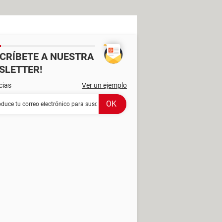
SCRÍBETE A NUESTRA
SLETTER!
cias
Ver un ejemplo