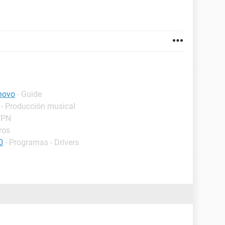
novo
- Guide
 - Producción musical
VPN
ros
0
- Programas - Drivers