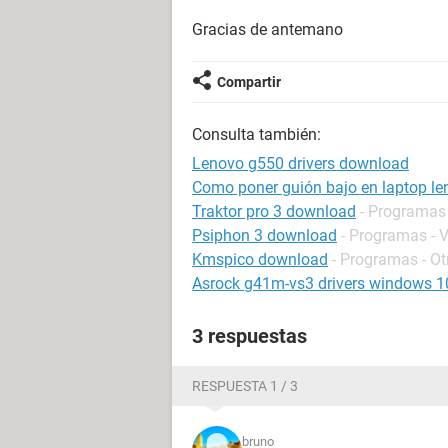
Gracias de antemano
Compartir
Consulta también:
Lenovo g550 drivers download
Como poner guión bajo en laptop le
Traktor pro 3 download
- Programas
Psiphon 3 download
- Programas - 
Kmspico download
- Programas - Ot
Asrock g41m-vs3 drivers windows 1
3 respuestas
RESPUESTA 1 / 3
bruno