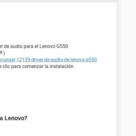
ver de audio para el Lenovo G550
P
)
cargar-12159-driver-de-audio-de-lenovo-g550
 clic para comenzar la instalación.
na Lenovo?