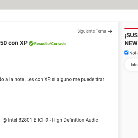
Siguiente Tema
¡SU
550 con XP
NEW
Resuelto
/Cerrado
Noti
do a la note ...es con XP, si alguno me puede tirar
@ Intel 82801IB ICH9 - High Definition Audio