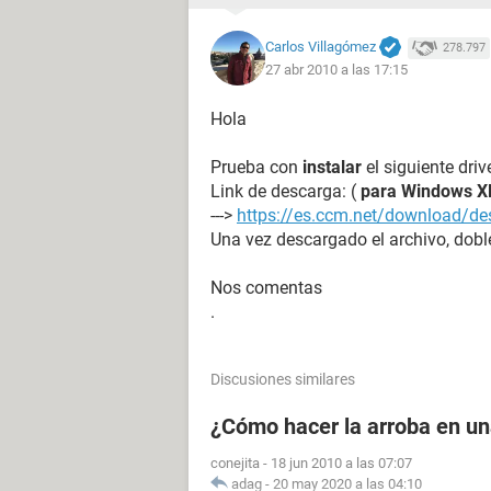
Carlos Villagómez
278.797
27 abr 2010 a las 17:15
Hola
Prueba con
instalar
el siguiente dri
Link de descarga: (
para Windows X
--->
https://es.ccm.net/download/des
Una vez descargado el archivo, doble
Nos comentas
.
Discusiones similares
¿Cómo hacer la arroba en u
conejita
-
18 jun 2010 a las 07:07
adag
-
20 may 2020 a las 04:10