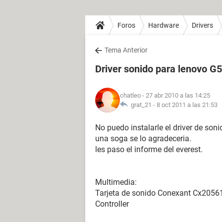
Foros
Hardware
Drivers
Tema Anterior
Driver sonido para lenovo G
chatleo
- 27 abr 2010 a las 14:25
grat_21 -
8 oct 2011 a las 21:53
No puedo instalarle el driver de soni
una soga se lo agradeceria.
les paso el informe del everest.
Multimedia:
Tarjeta de sonido Conexant Cx20561 
Controller