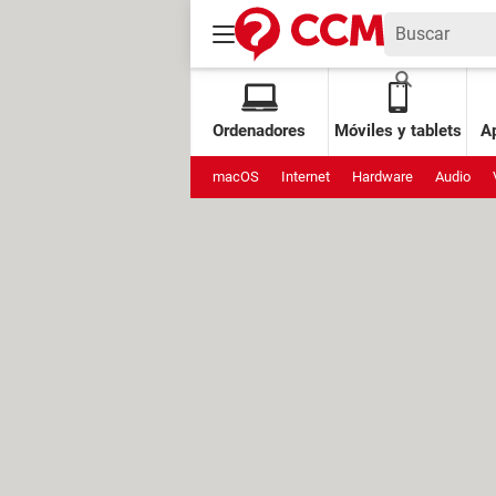
Ordenadores
Móviles y tablets
Ap
macOS
Internet
Hardware
Audio