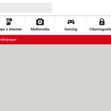
ps e Internet
Multimedia
Gaming
Cibersegurid
Videojuegos