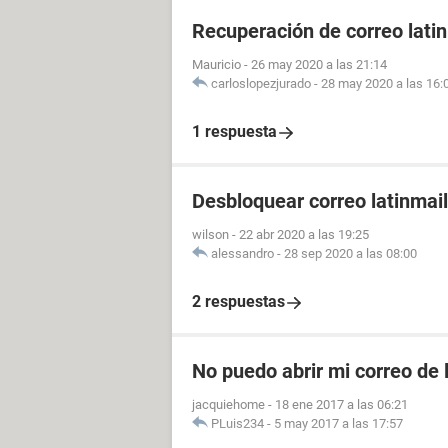
Recuperación de correo lati
Mauricio
-
26 may 2020 a las 21:14
carloslopezjurado
-
28 may 2020 a las 16:
1 respuesta
Desbloquear correo latinmail
wilson
-
22 abr 2020 a las 19:25
alessandro
-
28 sep 2020 a las 08:00
2 respuestas
No puedo abrir mi correo de 
jacquiehome
-
18 ene 2017 a las 06:21
PLuis234
-
5 may 2017 a las 17:57