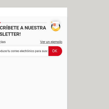
SCRÍBETE A NUESTRA
SLETTER!
cias
Ver un ejemplo