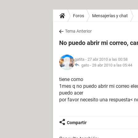
Foros
Mensajerías y chat
Tema Anterior
No puedo abrir mi correo, c
gatita
- 27 abr 2010 a las 00:58
gato -
28 abr 2010 a las 05:44
tiene como
1mes q no puedo abrir mi correo ele
puedo acer
por favor necesito una respuesta< 
Compartir