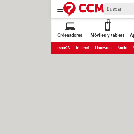
Ordenadores
Móviles y tablets
Ap
macOS
Internet
Hardware
Audio