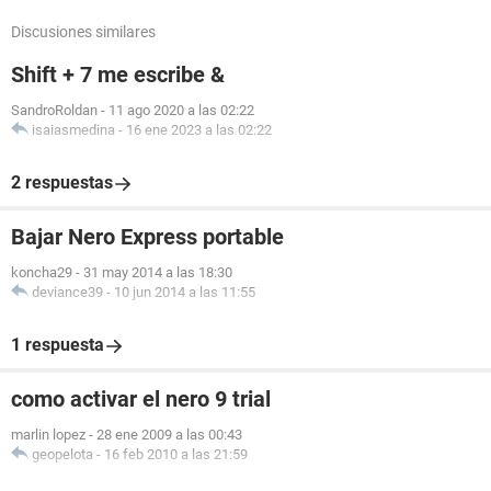
Discusiones similares
Shift + 7 me escribe &
SandroRoldan
-
11 ago 2020 a las 02:22
isaiasmedina
-
16 ene 2023 a las 02:22
2 respuestas
Bajar Nero Express portable
koncha29
-
31 may 2014 a las 18:30
deviance39
-
10 jun 2014 a las 11:55
1 respuesta
como activar el nero 9 trial
marlin lopez
-
28 ene 2009 a las 00:43
geopelota
-
16 feb 2010 a las 21:59