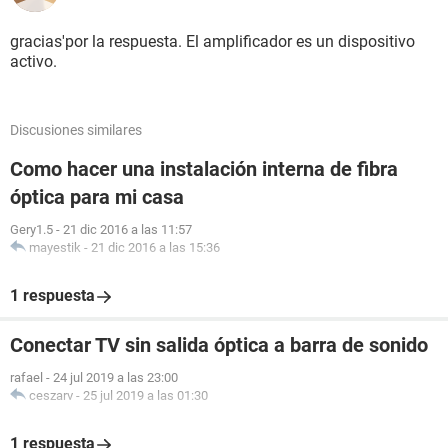
gracias'por la respuesta. El amplificador es un dispositivo
activo.
Discusiones similares
Como hacer una instalación interna de fibra
óptica para mi casa
Gery1.5
-
21 dic 2016 a las 11:57
mayestik
-
21 dic 2016 a las 15:36
1 respuesta
Conectar TV sin salida óptica a barra de sonido
rafael
-
24 jul 2019 a las 23:00
ceszarv
-
25 jul 2019 a las 01:30
1 respuesta