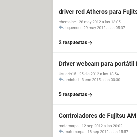
driver red Atheros para Fujit
chemalne
-
28 may 2012 a las 13:05
loquendo
-
29 may 2012 a las 05:37
2 respuestas
Driver webcam para portátil
Usuario15
-
25 dic 2012 a las 18:54
amintud
-
3 ene 2015 a las 00:30
5 respuestas
Controladores de Fujitsu A
matemarpa
-
12 sep 2012 a las 20:02
matemarpa
-
18 sep 2012 a las 15:57