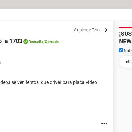
Siguiente Tema
¡SU
o la 1703
NEW
Resuelto
/Cerrado
Noti
8
deos se ven lentos. que driver para placa video