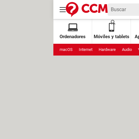
Ordenadores
Móviles y tablets
Ap
macOS
Internet
Hardware
Audio