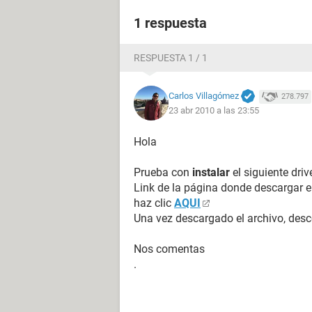
1 respuesta
RESPUESTA 1 / 1
Carlos Villagómez
278.797
23 abr 2010 a las 23:55
Hola
Prueba con
instalar
el siguiente driv
Link de la página donde descargar el
haz clic
AQUI
Una vez descargado el archivo, desc
Nos comentas
.