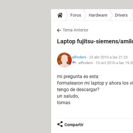
Foros
Hardware
Drivers
Tema Anterior
Laptop fujitsu-siemens/amil
alfindeni
- 23 abr 2010 a las 21:23
alfindeni -
10 oct 2010 a las 19:2
mi pregunta es esta:
formatearon mi laptop y ahora los vi
tengo de descargar?
un saludo,
tomas
Compartir