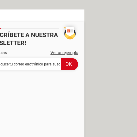
SCRÍBETE A NUESTRA
SLETTER!
cias
Ver un ejemplo