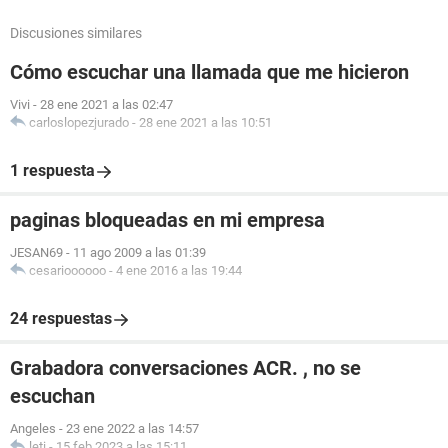
Discusiones similares
Cómo escuchar una llamada que me hicieron
Vivi
-
28 ene 2021 a las 02:47
carloslopezjurado
-
28 ene 2021 a las 10:51
1 respuesta
paginas bloqueadas en mi empresa
JESAN69
-
11 ago 2009 a las 01:39
cesarioooooo
-
4 ene 2016 a las 19:44
24 respuestas
Grabadora conversaciones ACR. , no se
escuchan
Angeles
-
23 ene 2022 a las 14:57
leti
-
15 feb 2023 a las 15:11