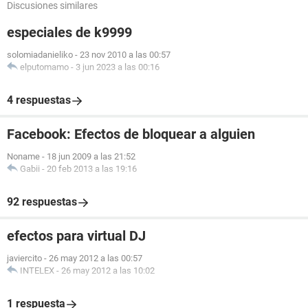
Discusiones similares
especiales de k9999
solomiadanieliko
-
23 nov 2010 a las 00:57
elputomamo
-
3 jun 2023 a las 00:16
4 respuestas
Facebook: Efectos de bloquear a alguien
Noname
-
18 jun 2009 a las 21:52
Gabii
-
20 feb 2013 a las 19:16
92 respuestas
efectos para virtual DJ
javiercito
-
26 may 2012 a las 00:57
INTELEX
-
26 may 2012 a las 10:02
1 respuesta