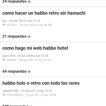
24 respuestas
como hacer un habbo retro sin hamachi
hui
-
30 mar 2010 a las 21:26
riki2321
-
29 ene 2016 a las 06:08
21 respuestas
como hago mi web habbo hotel
juani_tkm
-
20 jun 2009 a las 07:26
mrman
-
28 ago 2011 a las 16:34
64 respuestas
habbo holo o retro con todo los rares
Gabriel1990
-
10 ene 2011 a las 16:01
ChIcOtElErO
-
22 jun 2011 a las 18:54