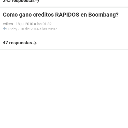
243 respuestas
Como gano creditos RAPIDOS en Boombang?
eriken
-
18 jul 2010 a las 01:32
Richy
-
10 dic 2014 a las 23:07
47 respuestas