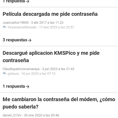
1 respuesta
Película descargada me pide contraseña
Juancarlos19845
-
3 abr 2017 a las 11:22
Yeseniamaldonado
-
17 ene 2023 a las 22:57
3 respuestas
Descargué aplicacion KMSPico y me pide
contraseña
Claudiopatriciocaroaraya
-
3 jun 2023 a las 21:43
gslaura
-
16 jun 2023 a las 07:13
1 respuesta
Me cambiaron la contraseña del módem, ¿cómo
puedo saberla?
daniel_015rv
-
30 ene 2020 a las 00:48