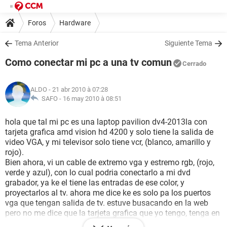
Foros
Hardware
Tema Anterior
Siguiente Tema
Como conectar mi pc a una tv comun
Cerrado
ALDO
- 21 abr 2010 à 07:28
SAFO -
16 may 2010 à 08:51
hola que tal mi pc es una laptop pavilion dv4-2013la con
tarjeta grafica amd vision hd 4200 y solo tiene la salida de
video VGA, y mi televisor solo tiene vcr, (blanco, amarillo y
rojo).
Bien ahora, vi un cable de extremo vga y estremo rgb, (rojo,
verde y azul), con lo cual podria conectarlo a mi dvd
grabador, ya ke el tiene las entradas de ese color, y
proyectarlos al tv. ahora me dice ke es solo pa los puertos
vga que tengan salida de tv. estuve busacando en la web
pero no me dice que la tarjeta grafica que yo tengo, tenga en
el puerto vga salida de tv... quiero saber si hay como con la