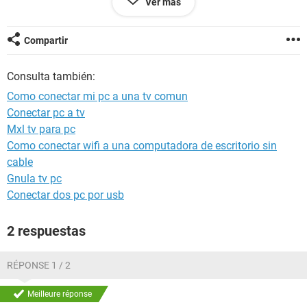
Ver más
tarjeta grafica que tengo
o sino como puedo proyectar la imagen de mi lapto a un tv
convencional. les agradeceria mucho.
Compartir
Consulta también:
Como conectar mi pc a una tv comun
Conectar pc a tv
Mxl tv para pc
Como conectar wifi a una computadora de escritorio sin
cable
Gnula tv pc
Conectar dos pc por usb
2 respuestas
RÉPONSE 1 / 2
Meilleure réponse