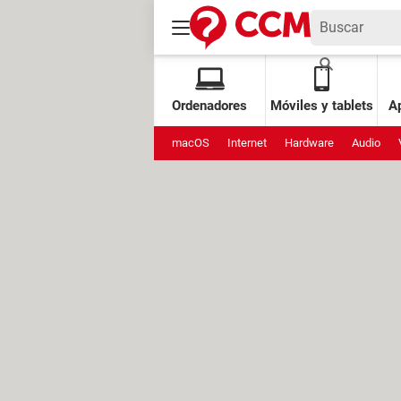
Ordenadores
Móviles y tablets
Ap
macOS
Internet
Hardware
Audio