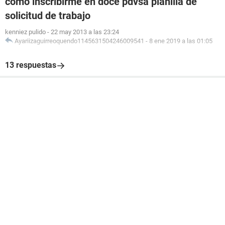
como inscribirme en doce pdvsa planilla de
solicitud de trabajo
kenniez pulido
-
22 may 2013 a las 23:24
Ayariizaguirreoquendo1145631504246009541
-
8 ene 2019 a las 01:05
13 respuestas