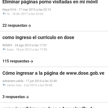
Eliminar páginas porno visitadas en mi móvil
Naya1616
-
17 mar 2015 a las 02:19
Si
-
18 dic 2017 a las 23:04
22 respuestas
como ingreso el curriculo en dose
RENNY
-
24 ago 2010 a las 17:51
luisa
-
18 jun 2012 a las 17:59
115 respuestas
Cómo ingresar a la página de www.dose.gob.ve
adrianam.udola
-
17 jun 2014 a las 22:40
xavier may
-
3 jul 2016 a las 00:48
3 respuestas