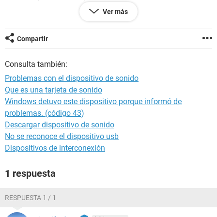
Fecha 2010-04-19
Ver más
Hora 04:35
Compartir
--------[ Resumen ]------------------------------------------------------------------------------
-----------------------
Consulta también:
Ordenador:
Problemas con el dispositivo de sonido
Sistema operativo Microsoft Windows XP Professional
Que es una tarjeta de sonido
Service Pack del Sistema Operativo Service Pack 2
Windows detuvo este dispositivo porque informó de
DirectX 4.09.00.0904 (DirectX 9.0c)
Nombre del sistema ANTORCHA-00E46E
problemas. (código 43)
Nombre de usuario gaby
Descargar dispositivo de sonido
No se reconoce el dispositivo usb
Placa base:
Dispositivos de interconexión
Tipo de procesador Intel Celeron D 331, 2666 MHz (20 x
133)
Nombre de la Placa Base Desconocido
1 respuesta
Chipset de la Placa Base VIA P4M800 Pro
Memoria del Sistema 480 MB
RESPUESTA 1 / 1
Tipo de BIOS AMI (01/22/07)
Puerto de comunicación Puerto de comunicaciones (COM1)