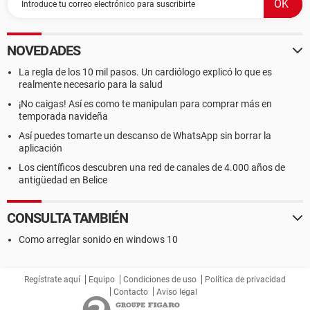
Propiedades del Sistema:
Fabricante ECS
Producto P4M800PRO-M2
Versión 1.0
NOVEDADES
Número de serie 00000000
Identificador único universal 00020003-00040005-
La regla de los 10 mil pasos. Un cardiólogo explicó lo que es
00060007-00080009
realmente necesario para la salud
Tipo de arranque Botón marcha/parada
¡No caigas! Así es como te manipulan para comprar más en
temporada navideña
[ Placa base ]
Así puedes tomarte un descanso de WhatsApp sin borrar la
aplicación
Propiedades de la Placa Base:
Fabricante ECS
Los científicos descubren una red de canales de 4.000 años de
Producto P4M800PRO-M2
antigüedad en Belice
Versión 1.0
Número de serie 00000000
CONSULTA TAMBIÉN
Como arreglar sonido en windows 10
Regístrate aquí
Equipo
Condiciones de uso
Política de privacidad
Contacto
Aviso legal