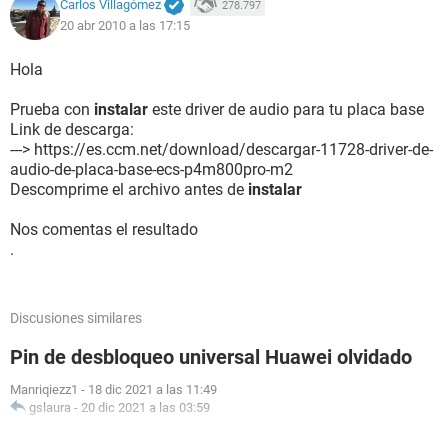
Puerto de comunicación Puerto de comunicaciones (COM2)
Carlos Villagómez
278.797
20 abr 2010 a las 17:15
Monitor:
Tarjeta gráfica VIA/S3 UniChrome Pro
Hola
Acelerador 3D VIA/S3 UniChrome Pro
Prueba con
instalar
este driver de audio para tu placa base
Multimedia:
Link de descarga:
Tarjeta de sonido VIA AC'97 Enhanced Audio Controller
---> https://es.ccm.net/download/descargar-11728-driver-de-
audio-de-placa-base-ecs-p4m800pro-m2
Almacenamiento:
Descomprime el archivo antes de
instalar
Controlador IDE Controladora estándar PCI IDE de doble
canal
Nos comentas el resultado
Controlador IDE Controladora IDE principal de bus VIA
.
Disquetera de 3 1/2 Unidad de disquete
Disco duro WDC WD800BB-55JKC0 (74 GB, IDE)
Lector óptico LITE-ON CD N LH52N1P
Discusiones similares
Estado de los discos duros SMART OK
Pin de desbloqueo universal Huawei olvidado
Particiones:
C: (NTFS) 76308 MB (50280 MB libre)
Manriqiezz1
-
18 dic 2021 a las 11:49
gslaura
-
20 dic 2021 a las 03:59
Dispositivos de entrada:
Teclado Teclado estándar de 101/102 teclas o Microsoft