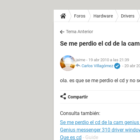
Foros
Hardware
Drivers
Tema Anterior
Se me perdio el cd de la ca
jaime
- 19 abr 2010 a las 21:39
Carlos Villagómez
-
20 abr 2
ola. es que se me perdio el cd y no
Compartir
Consulta también:
Se me perdio el cd de la cam genius
Genius messenger 310 driver windo
Que es cd
- Guide