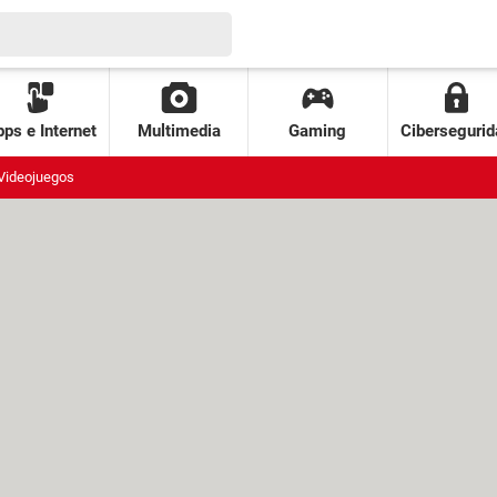
ps e Internet
Multimedia
Gaming
Cibersegurid
Videojuegos