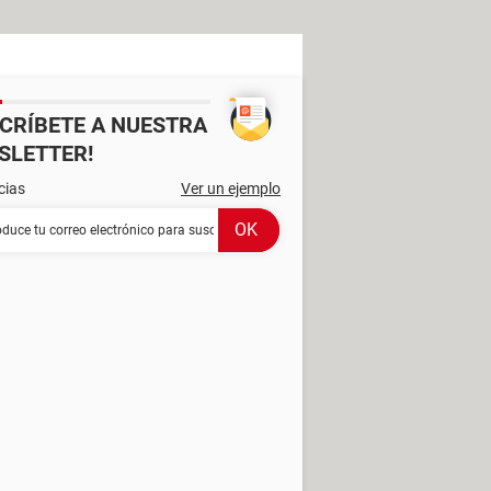
SCRÍBETE A NUESTRA
SLETTER!
cias
Ver un ejemplo