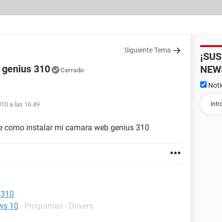
Siguiente Tema
¡SU
m genius 310
NEW
Cerrado
Noti
010 a las 16:49
 se como instalar mi camara web genius 310
 310
ws 10
- Programas - Drivers