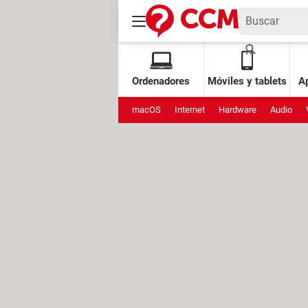
Ordenadores
Móviles y tablets
Ap
macOS
Internet
Hardware
Audio