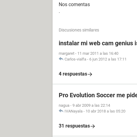
Nos comentas
.
Discusiones similares
instalar mi web cam genius i
margaret
-
11 mar 2011 a las 16:40
Carlos-vialfa
-
6 jun 2012 a las 17:11
4 respuestas
Pro Evolution Soccer me pide
nagua
-
9 abr 2009 a las 22:14
IVANayala
-
10 abr 2018 a las 05:20
31 respuestas