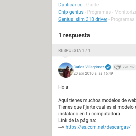
Duplicar cd
- Guide
Chip genius
- Programas - Monitoriz
Genius islim 310 driver
- Programas -
1 respuesta
RESPUESTA 1 / 1
Carlos Villagómez
278.797
20 abr 2010 a las 16:49
Hola
Aquí tienes muchos modelos de web
Tienes que fijarte cual es el modelo
instalado en tu computadora.
Link de la página:
--->
https://es.ccm.net/descargas/