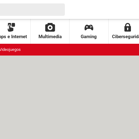
ps e Internet
Multimedia
Gaming
Cibersegurid
Videojuegos