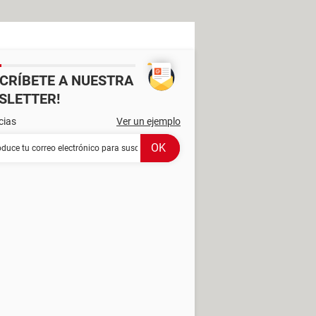
SCRÍBETE A NUESTRA
SLETTER!
cias
Ver un ejemplo