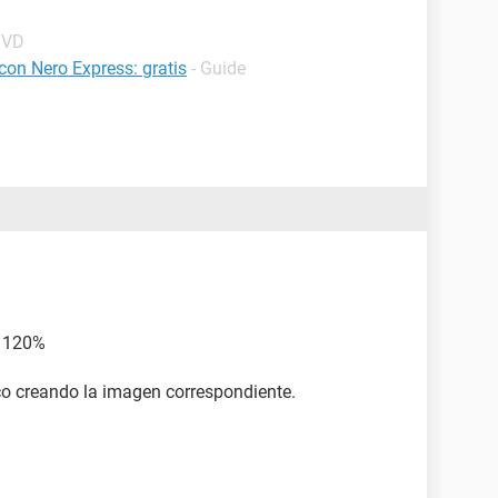
DVD
on Nero Express: gratis
- Guide
l 120%
co creando la imagen correspondiente.