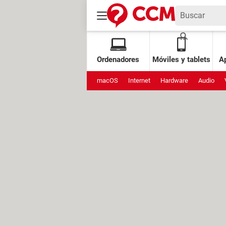
Ordenadores
Móviles y tablets
Ap
macOS
Internet
Hardware
Audio