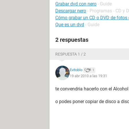
Grabar dvd con nero
- Guide
Descargar nero
- Programas - CD y 
Cómo grabar un CD o DVD de fotos c
Que es un dvd
- Guide
2 respuestas
RESPUESTA 1 / 2
Evitoblo
1
19 abr 2010 a las 19:31
te convendria hacerlo con el Alcoho
o podes poner copiar de disco a dis