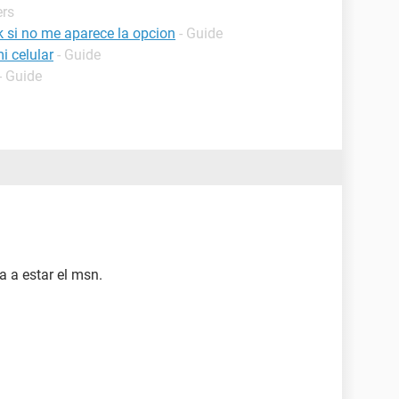
ers
 si no me aparece la opcion
- Guide
i celular
- Guide
- Guide
a a estar el msn.