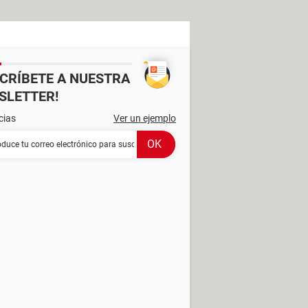
SCRÍBETE A NUESTRA
SLETTER!
cias
Ver un ejemplo