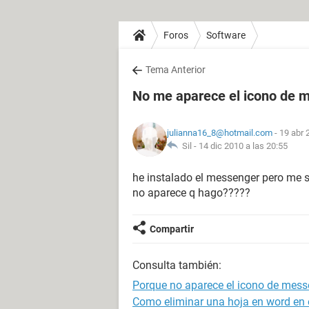
Foros
Software
Tema Anterior
No me aparece el icono de 
julianna16_8@hotmail.com
- 19 abr 
Sil -
14 dic 2010 a las 20:55
he instalado el messenger pero me sa
no aparece q hago?????
Compartir
Consulta también:
Porque no aparece el icono de messe
Como eliminar una hoja en word en e