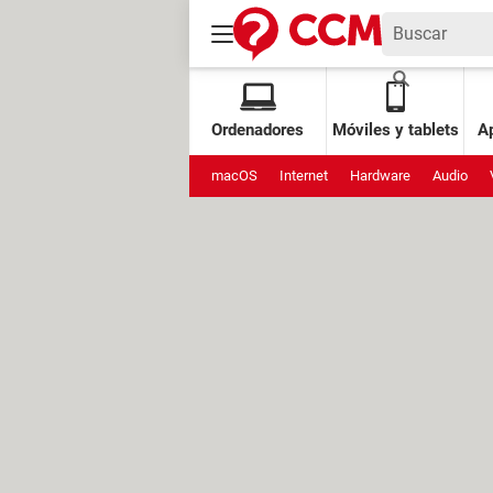
Ordenadores
Móviles y tablets
Ap
macOS
Internet
Hardware
Audio