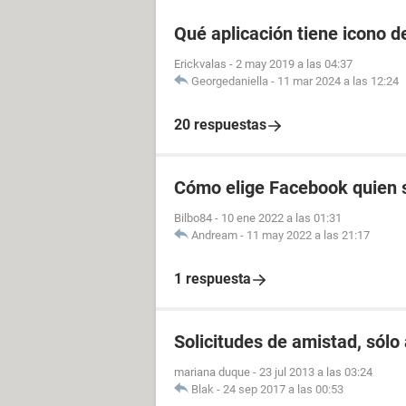
Qué aplicación tiene icono d
Erickvalas
-
2 may 2019 a las 04:37
Georgedaniella
-
11 mar 2024 a las 12:24
20 respuestas
Cómo elige Facebook quien s
Bilbo84
-
10 ene 2022 a las 01:31
Andream
-
11 may 2022 a las 21:17
1 respuesta
Solicitudes de amistad, sólo 
mariana duque
-
23 jul 2013 a las 03:24
Blak
-
24 sep 2017 a las 00:53