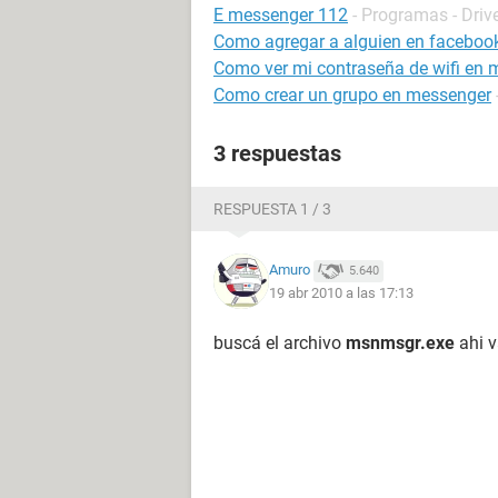
E messenger 112
- Programas - Driv
Como agregar a alguien en facebook
Como ver mi contraseña de wifi en m
Como crear un grupo en messenger
3 respuestas
RESPUESTA 1 / 3
Amuro
5.640
19 abr 2010 a las 17:13
buscá el archivo
msnmsgr.exe
ahi v