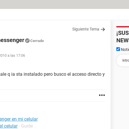
Siguiente Tema
¡SU
messenger
NEW
Cerrado
Noti
2010 a las 17:06
le q ia sta instalado pero busco el acceso directo y
nger en mi celular
l celular
- Guide