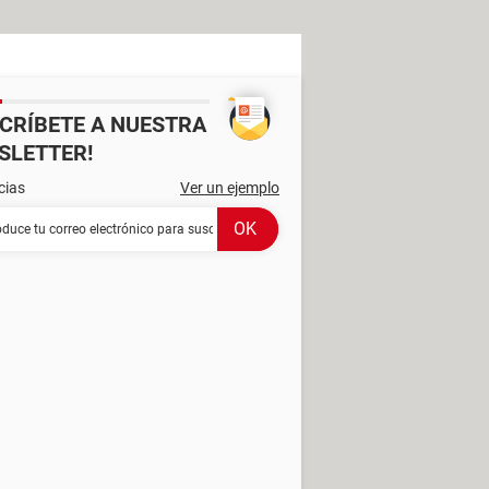
SCRÍBETE A NUESTRA
SLETTER!
cias
Ver un ejemplo