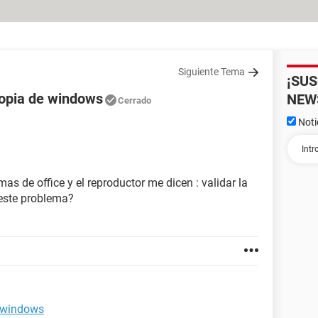
Siguiente Tema
¡SU
 copia de windows
NEW
Cerrado
Noti
as de office y el reproductor me dicen : validar la
este problema?
e windows