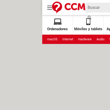
Ordenadores
Móviles y tablets
Ap
macOS
Internet
Hardware
Audio