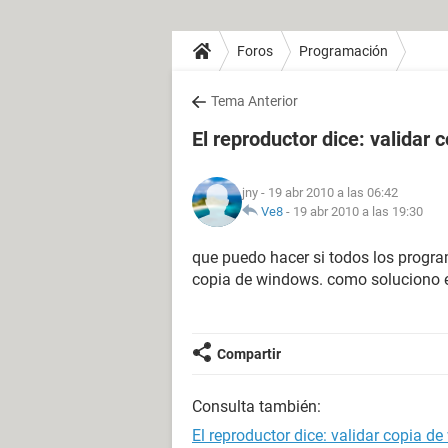
Foros
Programación
Tema Anterior
El reproductor dice: validar
jny
- 19 abr 2010 a las 06:42
Ve8
-
19 abr 2010 a las 19:30
que puedo hacer si todos los program
copia de windows. como soluciono 
Compartir
Consulta también:
El reproductor dice: validar copia d