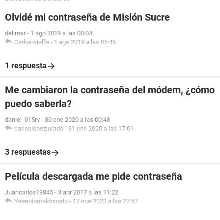
Olvidé mi contraseña de Misión Sucre
delimar
-
1 ago 2019 a las 00:04
Carlos-vialfa
-
1 ago 2019 a las 05:46
1 respuesta
Me cambiaron la contraseña del módem, ¿cómo
puedo saberla?
daniel_015rv
-
30 ene 2020 a las 00:48
carloslopezjurado
-
31 ene 2020 a las 17:01
3 respuestas
Película descargada me pide contraseña
Juancarlos19845
-
3 abr 2017 a las 11:22
Yeseniamaldonado
-
17 ene 2023 a las 22:57