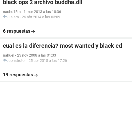
black ops 2 archivo buddha.dll
nacho15m
-
1 mar 2013 a las 18:36
Lajara
-
26 abr 2014 a las 03:09
6 respuestas
cual es la diferencia? most wanted y black ed
nahuel
-
23 nov 2008 a las 01:33
construtor
-
25 abr 2018 a las 17:26
19 respuestas