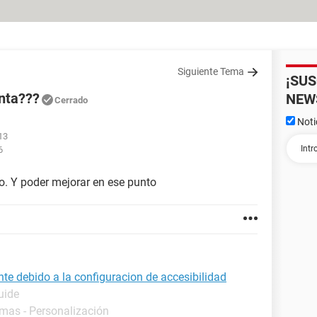
Siguiente Tema
¡SU
nta???
NEW
Cerrado
Noti
13
6
lo. Y poder mejorar en ese punto
te debido a la configuracion de accesibilidad
uide
amas - Personalización