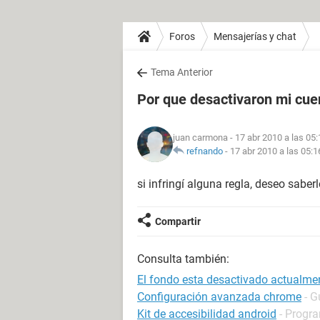
Foros
Mensajerías y chat
Tema Anterior
Por que desactivaron mi cue
juan carmona
- 17 abr 2010 a las 05:
refnando
-
17 abr 2010 a las 05:1
si infringí alguna regla, deseo saber
Compartir
Consulta también:
El fondo esta desactivado actualmen
Configuración avanzada chrome
- G
Kit de accesibilidad android
- Progr