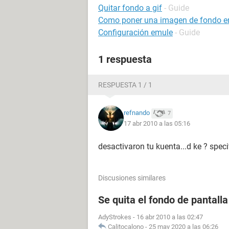
Quitar fondo a gif
- Guide
Como poner una imagen de fondo e
Configuración emule
- Guide
1 respuesta
RESPUESTA 1 / 1
refnando
7
17 abr 2010 a las 05:16
desactivaron tu kuenta...d ke ? speci
Discusiones similares
Se quita el fondo de pantall
AdyStrokes
-
16 abr 2010 a las 02:47
Calitocalono
-
25 may 2020 a las 06:26