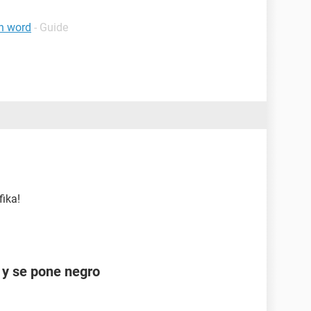
n word
- Guide
fika!
a y se pone negro