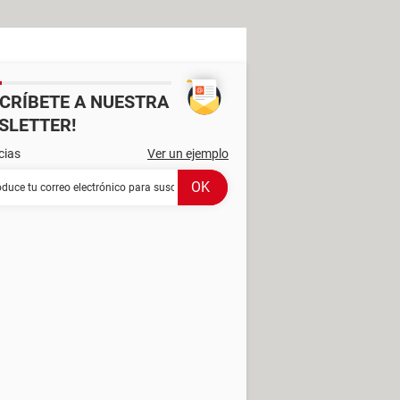
SCRÍBETE A NUESTRA
SLETTER!
cias
Ver un ejemplo