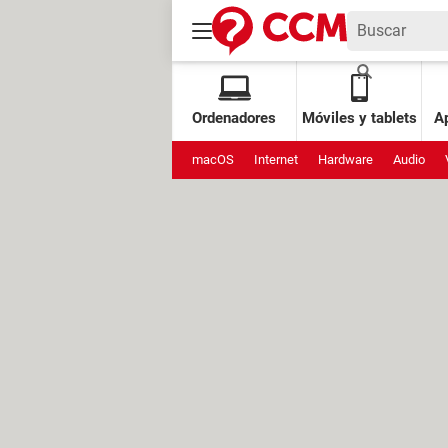
Ordenadores
Móviles y tablets
Ap
macOS
Internet
Hardware
Audio