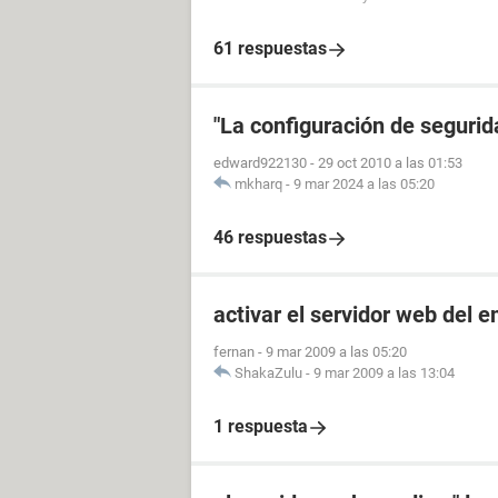
61 respuestas
"La configuración de segurida
edward922130
-
29 oct 2010 a las 01:53
mkharq
-
9 mar 2024 a las 05:20
46 respuestas
activar el servidor web del 
fernan
-
9 mar 2009 a las 05:20
ShakaZulu
-
9 mar 2009 a las 13:04
1 respuesta