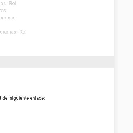
as - Rol
ros
Compras
ogramas - Rol
 del siguiente enlace: