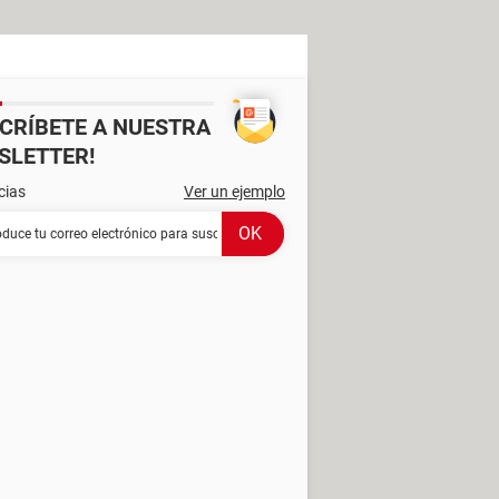
SCRÍBETE A NUESTRA
SLETTER!
cias
Ver un ejemplo