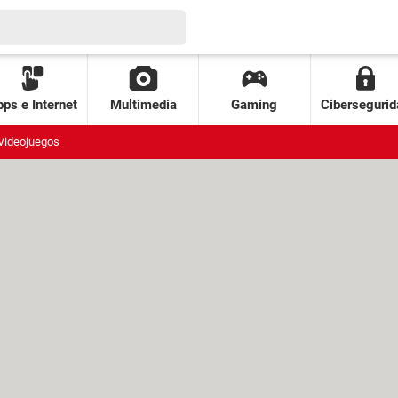
ps e Internet
Multimedia
Gaming
Cibersegurid
Videojuegos