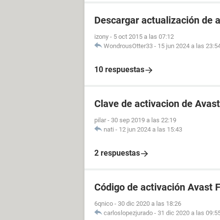
Descargar actualización de 
izony
-
5 oct 2015 a las 07:12
WondrousOtter33
-
15 jun 2024 a las 23:5
10 respuestas
Clave de activacion de Avast
pilar
-
30 sep 2019 a las 22:19
nati
-
12 jun 2024 a las 15:43
2 respuestas
Código de activación Avast F
6qnico
-
30 dic 2020 a las 18:26
carloslopezjurado
-
31 dic 2020 a las 09:5