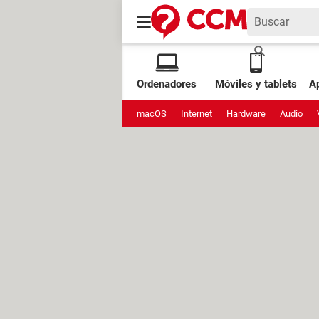
Ordenadores
Móviles y tablets
Ap
macOS
Internet
Hardware
Audio