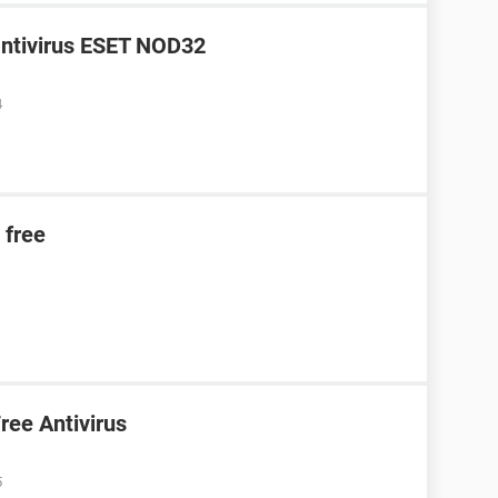
antivirus ESET NOD32
4
 free
ree Antivirus
5