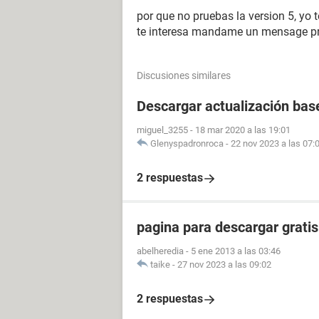
por que no pruebas la version 5, yo t
te interesa mandame un mensage pri
Discusiones similares
Descargar actualización bas
miguel_3255
-
18 mar 2020 a las 19:01
Glenyspadronroca
-
22 nov 2023 a las 07:
2 respuestas
pagina para descargar gratis
abelheredia
-
5 ene 2013 a las 03:46
taike
-
27 nov 2023 a las 09:02
2 respuestas