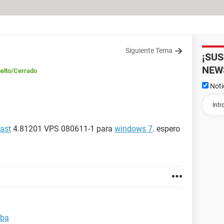
Siguiente Tema
¡SU
NEW
elto
/Cerrado
Noti
ast
4.81201 VPS 080611-1 para
windows 7
. espero
uba