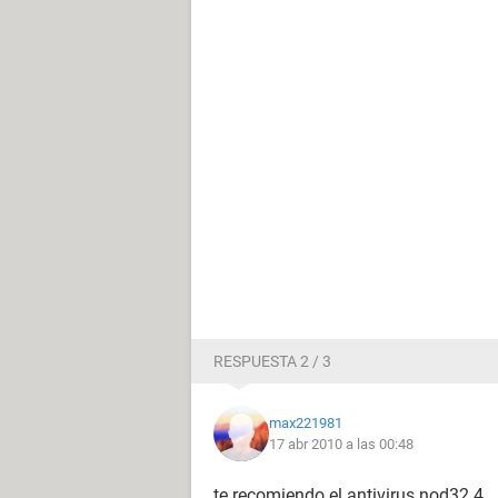
RESPUESTA 2 / 3
max221981
17 abr 2010 a las 00:48
te recomiendo el antivirus nod32 4