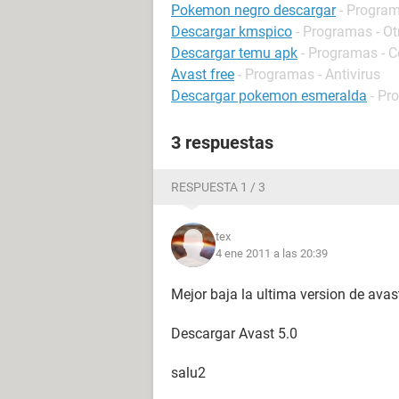
Pokemon negro descargar
- Program
Descargar kmspico
- Programas - Ot
Descargar temu apk
- Programas - 
Avast free
- Programas - Antivirus
Descargar pokemon esmeralda
- Pr
3 respuestas
RESPUESTA 1 / 3
tex
4 ene 2011 a las 20:39
Mejor baja la ultima version de avast
Descargar Avast 5.0
salu2