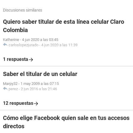
Discusiones similares
Quiero saber titular de esta línea celular Claro
Colombia
Katherine
-
4 jun 2020 a las 03:45
carloslopezjurado
-
4 jun 2020 a las 11:39
1 respuesta
Saber el titular de un celular
Marpy32
-
1 may 2009 a las 07:15
perez
-
2 jun 2016 a las 21:46
12 respuestas
Cómo elige Facebook quien sale en tus accesos
directos