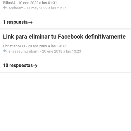
Bilbo84
-
10 ene 2022 a las 01:31
Andream
-
11 may 2022 a las 21:17
1 respuesta
Link para eliminar tu Facebook definitivamente
ChristianM33
-
28 abr 2009 a las 19:37
eliasasumumbami
-
20 ene 2018 a las 13:23
18 respuestas