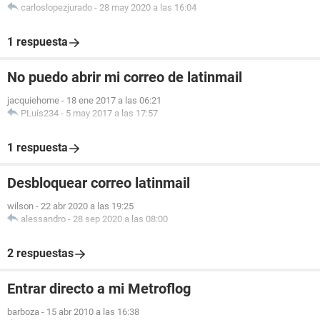
carloslopezjurado
-
28 may 2020 a las 16:04
1 respuesta
No puedo abrir mi correo de latinmail
jacquiehome
-
18 ene 2017 a las 06:21
PLuis234
-
5 may 2017 a las 17:57
1 respuesta
Desbloquear correo latinmail
wilson
-
22 abr 2020 a las 19:25
alessandro
-
28 sep 2020 a las 08:00
2 respuestas
Entrar directo a mi Metroflog
barboza
-
15 abr 2010 a las 16:38