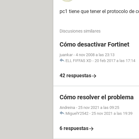
pc1 tiene que tener el protocolo de c
Discusiones similares
Cómo desactivar Fortinet
juankar
-
4 nov 2008 a las 23:13
ELL FIFFAS XD
-
20 feb 2017 a las 17:14
42 respuestas
Cómo resolver el problema
Andreina
-
25 nov 2021 a las 09:25
MiguelY2542
-
25 nov 2021 a las 19:39
6 respuestas