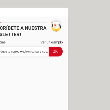
SCRÍBETE A NUESTRA
SLETTER!
cias
Ver un ejemplo