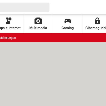
ps e Internet
Multimedia
Gaming
Cibersegurid
Videojuegos