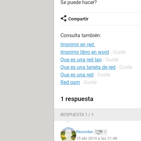
Se puede hacer?
Compartir
Consulta también:
Imprimir en red.
Imprimir libro en word
- Guide
Que es una red lan
- Guide
Que es una tarjeta de red
- Guide
Que es una red
- Guide
Red gsm
- Guide
1 respuesta
RESPUESTA 1 / 1
Resordan
1
15 abr 2010 a las 21:48