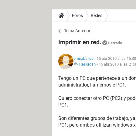
Foros
Redes
Tema Anterior
Imprimir en red.
Cerrado
emiraballes
- 15 abr 2010 a las 15:38
Resordan
-
15 abr 2010 a las 21:
Tengo un PC que pertenece a un dom
administrador, llamemosle PC1.
Quiero conectar otro PC (PC2) y pod
PC1.
Son diferentes grupos de trabajo, y
PC1, pero ambos utilizan windows x