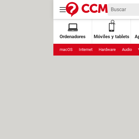
Ordenadores
Móviles y tablets
Ap
macOS
Internet
Hardware
Audio