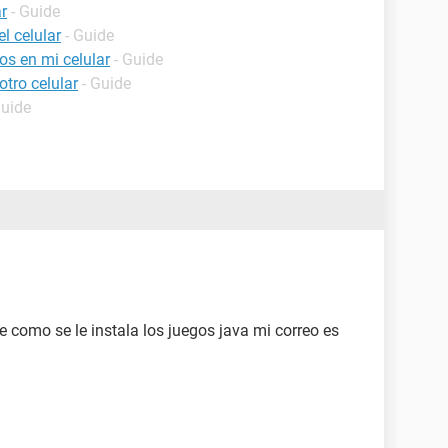
r
- Guide
l celular
- Guide
os en mi celular
- Guide
tro celular
- Guide
Guide
e como se le instala los juegos java mi correo es