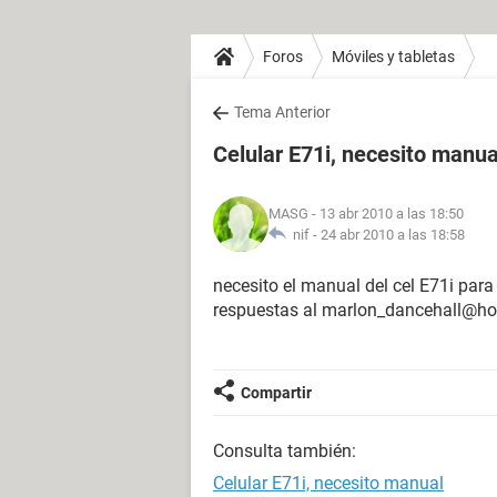
Foros
Móviles y tabletas
Tema Anterior
Celular E71i, necesito manua
MASG
- 13 abr 2010 a las 18:50
nif -
24 abr 2010 a las 18:58
necesito el manual del cel E71i para
respuestas al marlon_dancehall@h
Compartir
Consulta también:
Celular E71i, necesito manual