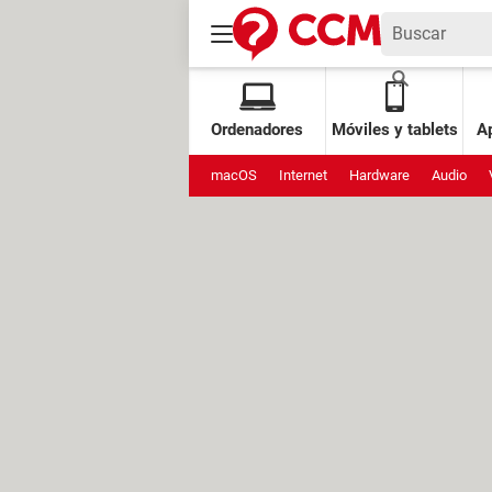
Ordenadores
Móviles y tablets
Ap
macOS
Internet
Hardware
Audio