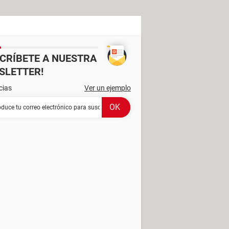
SCRÍBETE A NUESTRA
SLETTER!
cias
Ver un ejemplo