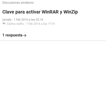
Discusiones similares
Clave para activar WinRAR y WinZip
jumala
-
1 feb 2016 a las 02:18
Carlos-vialfa
-
1 feb 2016 a las 17:31
1 respuesta