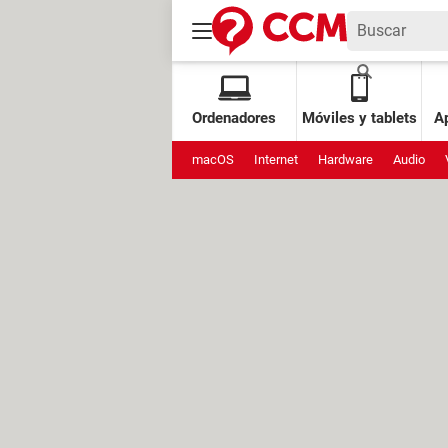
Ordenadores
Móviles y tablets
Ap
macOS
Internet
Hardware
Audio