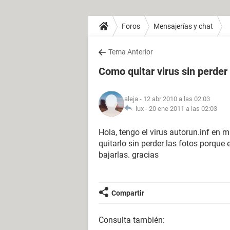
Foros
Mensajerías y chat
Tema Anterior
Como quitar virus sin perder
aleja
- 12 abr 2010 a las 02:03
lux -
20 ene 2011 a las 02:03
Hola, tengo el virus autorun.inf en
quitarlo sin perder las fotos porque 
bajarlas. gracias
Compartir
Consulta también: