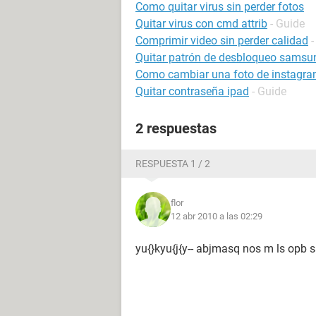
Como quitar virus sin perder fotos
Quitar virus con cmd attrib
- Guide
Comprimir video sin perder calidad
-
Quitar patrón de desbloqueo samsun
Como cambiar una foto de instagram 
Quitar contraseña ipad
- Guide
2 respuestas
RESPUESTA 1 / 2
flor
12 abr 2010 a las 02:29
yu{}kyu{j{y-- abjmasq nos m ls opb s