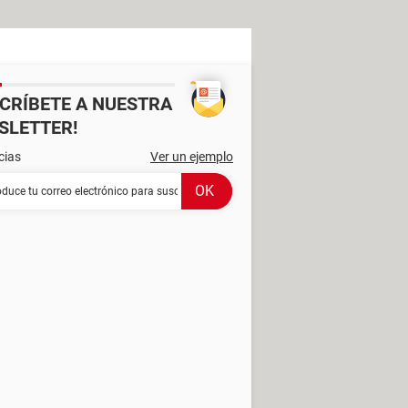
SCRÍBETE A NUESTRA
SLETTER!
cias
Ver un ejemplo