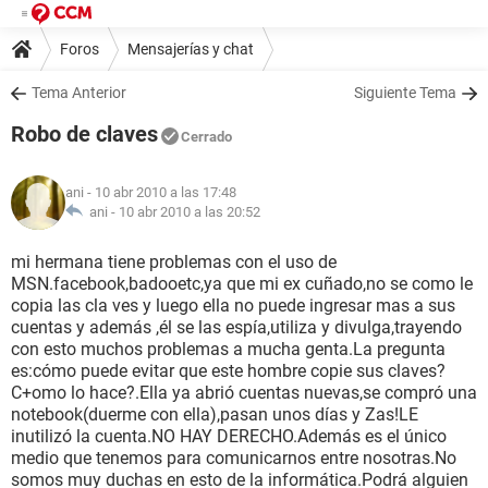
Foros
Mensajerías y chat
Tema Anterior
Siguiente Tema
Robo de claves
Cerrado
ani
- 10 abr 2010 a las 17:48
ani -
10 abr 2010 a las 20:52
mi hermana tiene problemas con el uso de
MSN.facebook,badooetc,ya que mi ex cuñado,no se como le
copia las cla ves y luego ella no puede ingresar mas a sus
cuentas y además ,él se las espía,utiliza y divulga,trayendo
con esto muchos problemas a mucha genta.La pregunta
es:cómo puede evitar que este hombre copie sus claves?
C+omo lo hace?.Ella ya abrió cuentas nuevas,se compró una
notebook(duerme con ella),pasan unos días y Zas!LE
inutilizó la cuenta.NO HAY DERECHO.Además es el único
medio que tenemos para comunicarnos entre nosotras.No
somos muy duchas en esto de la informática.Podrá alguien