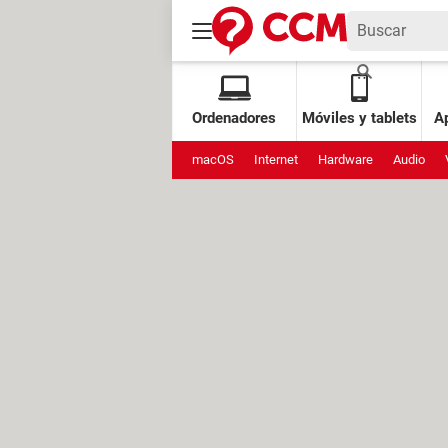
Ordenadores
Móviles y tablets
Ap
macOS
Internet
Hardware
Audio