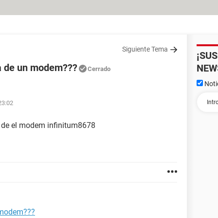
Siguiente Tema
¡SU
ña de un modem???
NEW
Cerrado
Noti
23:02
a de el modem infinitum8678
n modem???