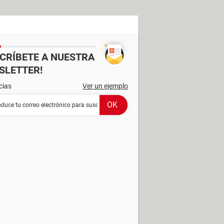
SCRÍBETE A NUESTRA
SLETTER!
cias
Ver un ejemplo