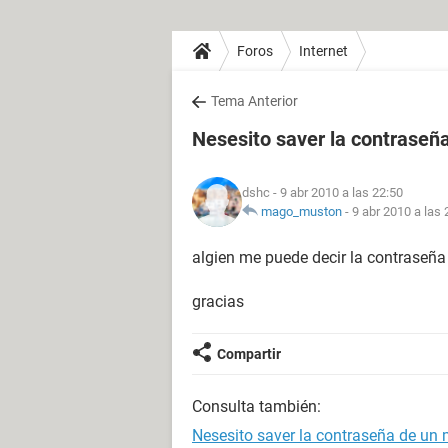
Foros
Internet
Tema Anterior
Nesesito saver la contrase
dshc
- 9 abr 2010 a las 22:50
mago_muston
-
9 abr 2010 a las 
algien me puede decir la contraseñ
gracias
Compartir
Consulta también:
Nesesito saver la contraseña de u