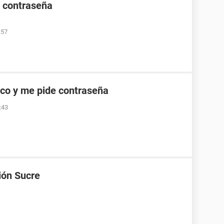
e contraseña
:57
co y me pide contraseña
:43
ión Sucre