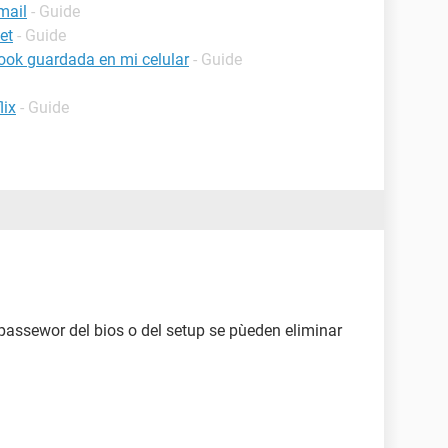
mail
- Guide
et
- Guide
ook guardada en mi celular
- Guide
lix
- Guide
 passewor del bios o del setup se pùeden eliminar