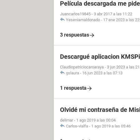
Película descargada me pid
Juancarlos19845
-
3 abr 2017 a las 11:22
Yeseniamaldonado
-
17 ene 2023 a las 22
3 respuestas
Descargué aplicacion KMSPi
Claudiopatriciocaroaraya
-
3 jun 2023 a las 21
gslaura
-
16 jun 2023 a las 07:13
1 respuesta
Olvidé mi contraseña de Mis
delimar
-
1 ago 2019 a las 00:04
Carlos-vialfa
-
1 ago 2019 a las 05:46