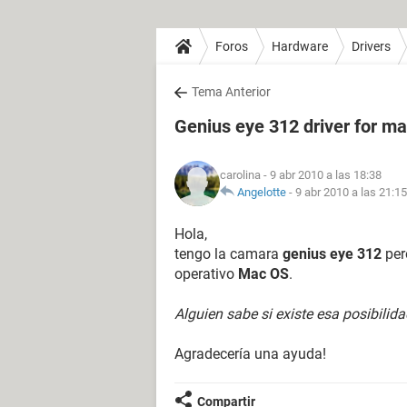
Foros
Hardware
Drivers
Tema Anterior
Genius eye 312 driver for m
carolina
- 9 abr 2010 a las 18:38
Angelotte
-
9 abr 2010 a las 21:15
Hola,
tengo la camara
genius eye 312
per
operativo
Mac OS
.
Alguien sabe si existe esa posibilid
Agradecería una ayuda!
Compartir