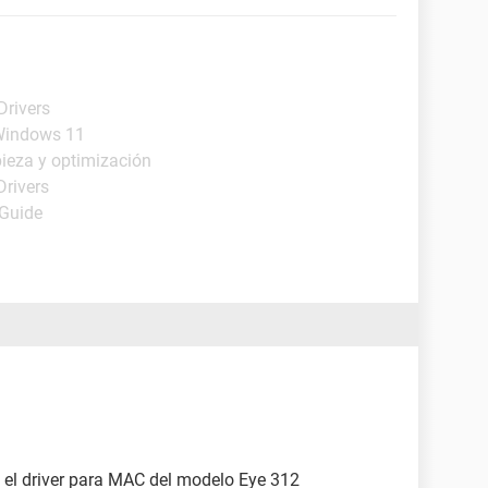
Drivers
- Windows 11
ieza y optimización
Drivers
 Guide
e el driver para MAC del modelo Eye 312