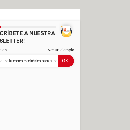
SCRÍBETE A NUESTRA
SLETTER!
cias
Ver un ejemplo