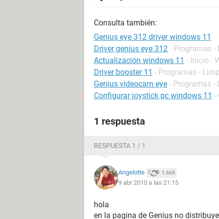
Consulta también:
Genius eye 312 driver windows 11
Driver genius eye 312
- Programas - 
Actualización windows 11
- Inicio 
Driver booster 11
- Programas - Limp
Genius videocam eye
- Programas - 
Configurar joystick pc windows 11
-
1 respuesta
RESPUESTA 1 / 1
Angelotte
1.668
9 abr 2010 a las 21:15
hola
en la pagina de Genius no distribuy