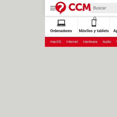
Ordenadores
Móviles y tablets
Ap
macOS
Internet
Hardware
Audio