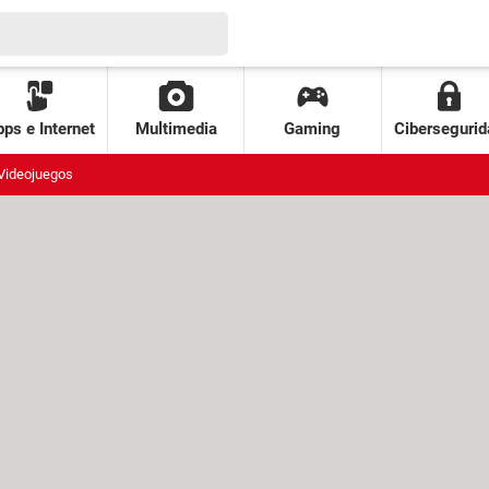
ps e Internet
Multimedia
Gaming
Cibersegurid
Videojuegos