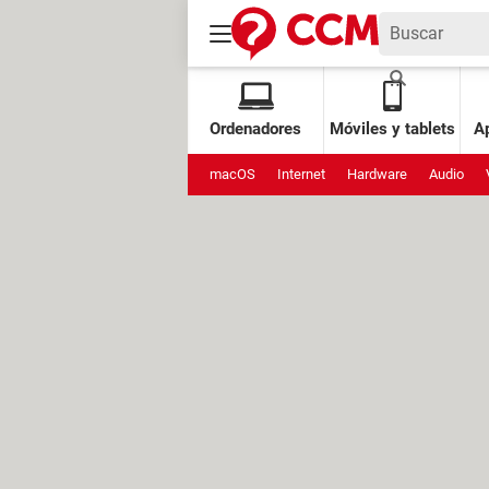
Ordenadores
Móviles y tablets
Ap
macOS
Internet
Hardware
Audio