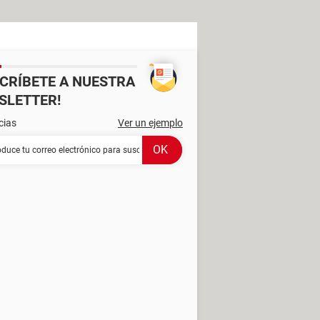
SCRÍBETE A NUESTRA
SLETTER!
cias
Ver un ejemplo