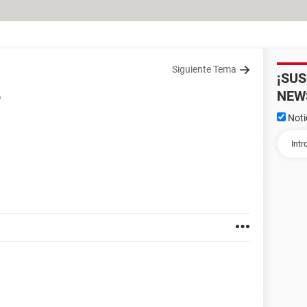
Siguiente Tema
¡SU
NEW
o
Noti