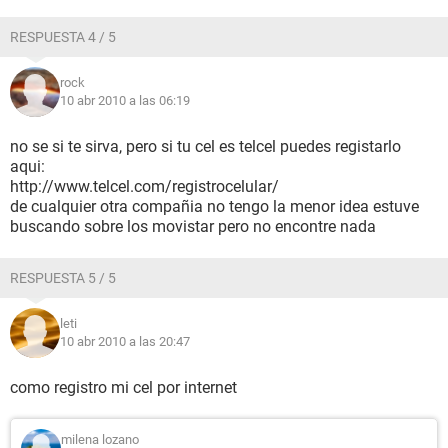
RESPUESTA 4 / 5
rock
10 abr 2010 a las 06:19
no se si te sirva, pero si tu cel es telcel puedes registarlo
aqui:
http://www.telcel.com/registrocelular/
de cualquier otra compañia no tengo la menor idea estuve
buscando sobre los movistar pero no encontre nada
RESPUESTA 5 / 5
leti
10 abr 2010 a las 20:47
como registro mi cel por internet
milena lozano