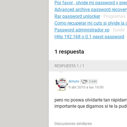
Por favor , olvide mi password y pre
Advanced archive password recover
Rar password unlocker
- Programas 
Como recuperar mi cuts si olvide la 
Password administrador xp
- Guide
Http 192.168 o 0.1 nexxt password
1 respuesta
RESPUESTA 1 / 1
Amuro
5.640
9 abr 2010 a las 16:00
pero no poswa olvidarte tan rápidam
importante que digamos si te la pudi
Discusiones similares