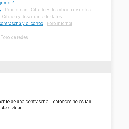
gunta ?
y
- Programas - Cifrado y descifrado de datos
- Cifrado y descifrado de datos
contraseña y el correo
-
Foro Internet
-
Foro de redes
ente de una contraseña... entonces no es tan
ste olvidar.