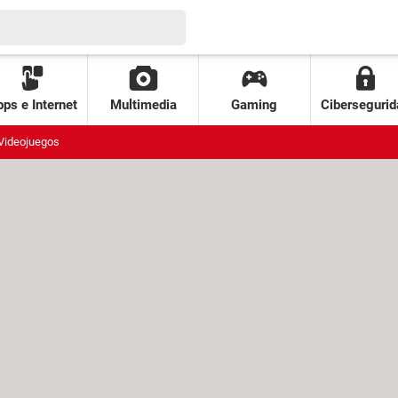
ps e Internet
Multimedia
Gaming
Cibersegurid
Videojuegos