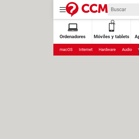
Ordenadores
Móviles y tablets
Ap
macOS
Internet
Hardware
Audio