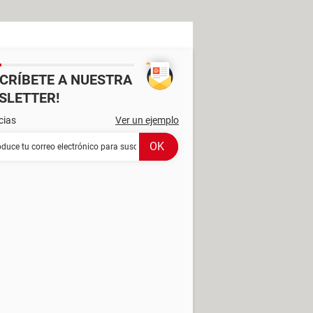
SCRÍBETE A NUESTRA
SLETTER!
cias
Ver un ejemplo