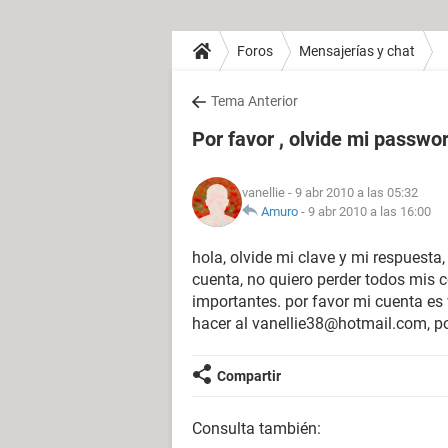
Foros
Mensajerías y chat
Tema Anterior
Por favor , olvide mi passwo
vanellie
- 9 abr 2010 a las 05:32
Amuro
-
9 abr 2010 a las 16:00
hola, olvide mi clave y mi respuest
cuenta, no quiero perder todos mis
importantes. por favor mi cuenta e
hacer al vanellie38@hotmail.com, po
Compartir
Consulta también: