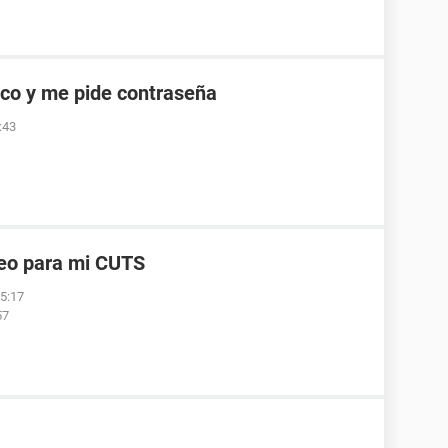
co y me pide contraseña
:43
reo para mi CUTS
05:17
57