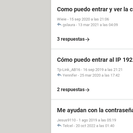
Como puedo entrar y ver la c
Wieie
-
15 sep 2020 a las 21:06
gslaura
-
13 mar 2021 a las 04:09
3 respuestas
Cómo puedo entrar al IP 192
Tp-Link_AB16
-
16 sep 2019 a las 21:21
Yennifer
-
25 mar 2020 a las 17:42
2 respuestas
Me ayudan con la contraseña
Jesus9110
-
1 ago 2019 a las 05:19
Telcel
-
20 oct 2022 a las 01:40