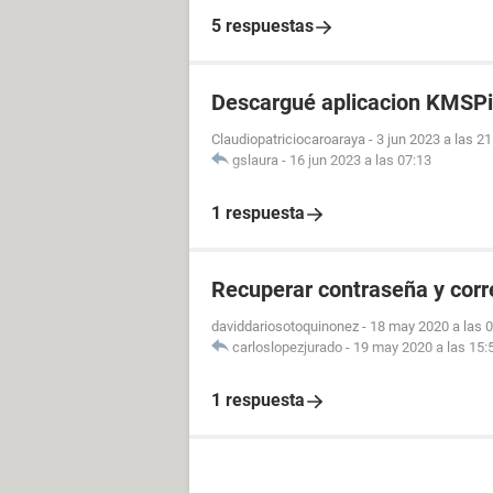
5 respuestas
Descargué aplicacion KMSPi
Claudiopatriciocaroaraya
-
3 jun 2023 a las 21
gslaura
-
16 jun 2023 a las 07:13
1 respuesta
Recuperar contraseña y cor
daviddariosotoquinonez
-
18 may 2020 a las 
carloslopezjurado
-
19 may 2020 a las 15:
1 respuesta