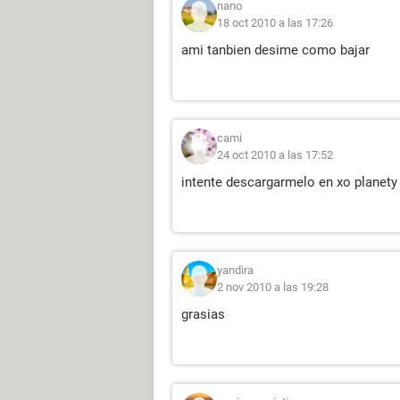
nano
18 oct 2010 a las 17:26
ami tanbien desime como bajar
cami
24 oct 2010 a las 17:52
intente descargarmelo en xo planety
yandira
2 nov 2010 a las 19:28
grasias