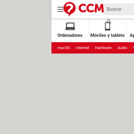
Ordenadores
Móviles y tablets
Ap
macOS
Internet
Hardware
Audio