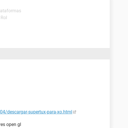
lataformas
 Rol
04/descargar-supertux-para-xo.html
ves open gl