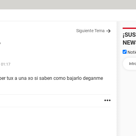
Siguiente Tema
¡SU
NEW
o
Noti
s 01:17
per tux a una xo si saben como bajarlo deganme