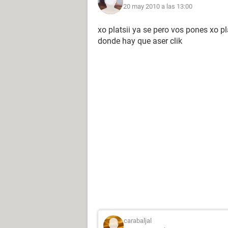
20 may 2010 a las 13:00
xo platsii ya se pero vos pones xo p
donde hay que aser clik
carabaljal