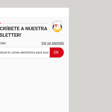
SCRÍBETE A NUESTRA
SLETTER!
cias
Ver un ejemplo