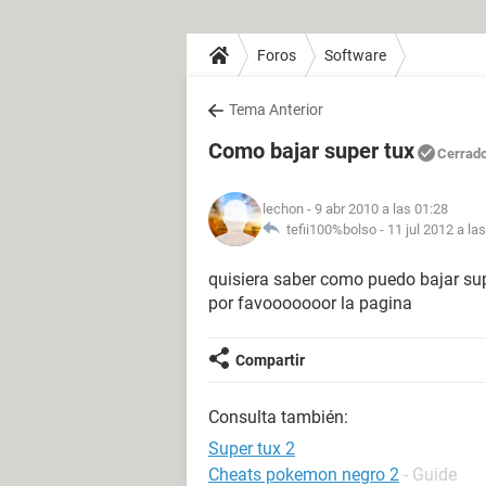
Foros
Software
Tema Anterior
Como bajar super tux
Cerrad
lechon
- 9 abr 2010 a las 01:28
tefii100%bolso -
11 jul 2012 a la
quisiera saber como puedo bajar su
por favooooooor la pagina
Compartir
Consulta también:
Super tux 2
Cheats pokemon negro 2
- Guide