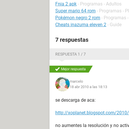
Fnia 2 apk
- Programas - Adultos
Super mario 64 rom
- Programas - P
Pokémon negro 2 rom
- Programas -
Cheats inazuma eleven 2
- Guide
7 respuestas
RESPUESTA 1 / 7
Mejor respuesta
marcelo
18 abr 2010 a las 18:13
se descarga de aca:
http://xoplanet.blogspot.com/2010/
no aumentes la resolución y no acti